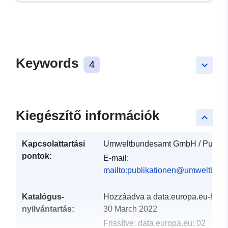
Keywords
4
keyboard_arrow_down
Kiegészítő információk
keyboard_arrow_up
Kapcsolattartási
Umweltbundesamt GmbH / Publika
pontok:
E-mail:
mailto:publikationen@umweltbund
Katalógus-
Hozzáadva a data.europa.eu-hoz:
nyilvántartás:
30 March 2022
Frissítve: data.europa.eu:
02