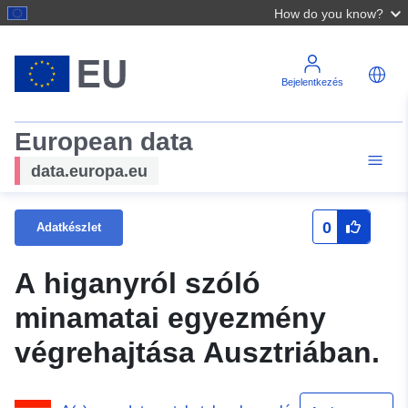
How do you know?
Bejelentkezés
European data
data.europa.eu
0
Adatkészlet
A higanyról szóló
minamatai egyezmény
végrehajtása Ausztriában.