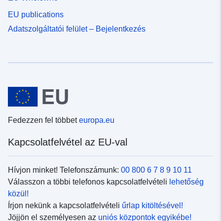
EU publications
Adatszolgáltatói felület – Bejelentkezés
Fedezzen fel többet
europa.eu
Kapcsolatfelvétel az EU-val
Hívjon minket! Telefonszámunk:
00 800 6 7 8 9 10 11
Válasszon a többi telefonos kapcsolatfelvételi
lehetőség
közül!
Írjon nekünk a kapcsolatfelvételi
űrlap kitöltésével!
Jöjjön el személyesen az
uniós központok egyikébe!