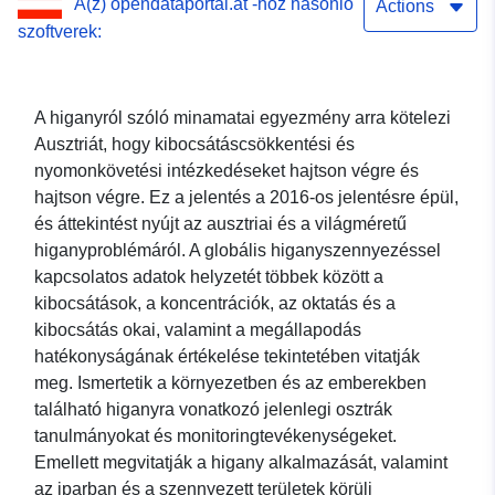
A(z) opendataportal.at -hoz hasonló
Actions
szoftverek:
A higanyról szóló minamatai egyezmény arra kötelezi
Ausztriát, hogy kibocsátáscsökkentési és
nyomonkövetési intézkedéseket hajtson végre és
hajtson végre. Ez a jelentés a 2016-os jelentésre épül,
és áttekintést nyújt az ausztriai és a világméretű
higanyproblémáról. A globális higanyszennyezéssel
kapcsolatos adatok helyzetét többek között a
kibocsátások, a koncentrációk, az oktatás és a
kibocsátás okai, valamint a megállapodás
hatékonyságának értékelése tekintetében vitatják
meg. Ismertetik a környezetben és az emberekben
található higanyra vonatkozó jelenlegi osztrák
tanulmányokat és monitoringtevékenységeket.
Emellett megvitatják a higany alkalmazását, valamint
az iparban és a szennyezett területek körüli