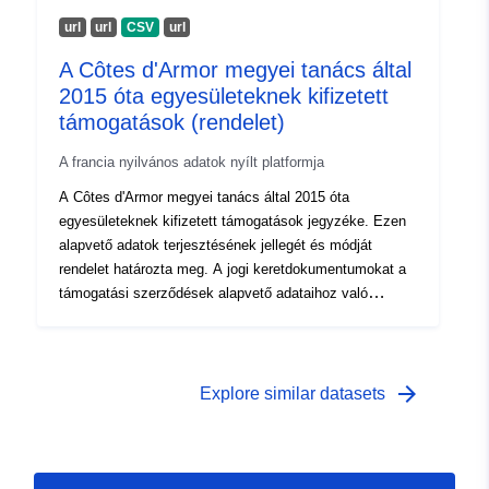
nodes (AOIs) for conducting network analysis. Visitor
url
url
CSV
url
characteristics were later matched with the found nodes
A Côtes d'Armor megyei tanács által
for further analysis. This dataset consists of two files: (i)
2015 óta egyesületeknek kifizetett
origin-destination matrix of visitors (ii) visitor
characteristics. two files can be combined with visitor
támogatások (rendelet)
IDs.
A francia nyilvános adatok nyílt platformja
A Côtes d'Armor megyei tanács által 2015 óta
egyesületeknek kifizetett támogatások jegyzéke. Ezen
alapvető adatok terjesztésének jellegét és módját
rendelet határozta meg. A jogi keretdokumentumokat a
támogatási szerződések alapvető adataihoz való
elektronikus hozzáférésről szóló 2017. május 5-i 2017-
779. sz. rendelet és a támogatási szerződések alapvető
adatai rendelkezésre bocsátásának feltételeiről szóló
2017. november 17-i rendelet tartalmazza. További
arrow_forward
Explore similar datasets
információk a mezőkről:
[https://datarmor.cotesdarmor.fr/pages/given-game
models](https://datarmor.cotesdarmor.fr/pages/given-
game models)