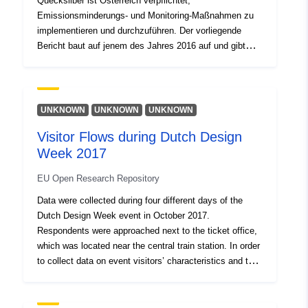
Quecksilber ist Österreich verpflichtet,
Emissionsminderungs- und Monitoring-Maßnahmen zu
implementieren und durchzuführen. Der vorliegende
Bericht baut auf jenem des Jahres 2016 auf und gibt
einen Überblick über die Quecksilber-Problematik in
Österreich und weltweit. Die Datenlage der weltweiten
Quecksilberbelastung wird unter anderem im Hinblick
auf Emissionen, Konzentrationen und Ursachen für
UNKNOWN
UNKNOWN
UNKNOWN
Bildung und Freisetzung erörtert sowie Überlegungen zur
Visitor Flows during Dutch Design
Wirksamkeitsbewertung des Abkommens diskutiert. Es
Week 2017
werden aktuelle österreichische Studien und Monitoring-
Aktivitäten zum Thema Quecksilber in der Umwelt und
EU Open Research Repository
im Menschen beschrieben. Weiters werden
Anwendungen von Quecksilber und Entwicklungen in der
Data were collected during four different days of the
Industrie und rund um kontaminierte Standorte
Dutch Design Week event in October 2017.
besprochen sowie potenzielle Handlungsfelder
Respondents were approached next to the ticket office,
aufgezeigt.
which was located near the central train station. In order
to collect data on event visitors’ characteristics and their
spatial behavior, a mixed approach of using GPS
devices and questionnaires was applied. GPS data were
converted into an origin-destination matrix with found