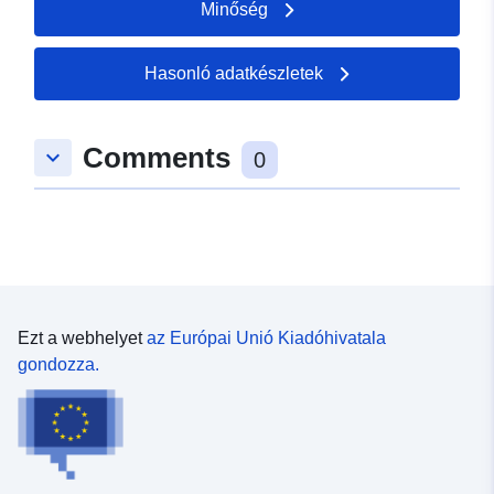
Minőség
Hasonló adatkészletek
Comments
keyboard_arrow_down
0
Ezt a webhelyet
az Európai Unió Kiadóhivatala
gondozza.