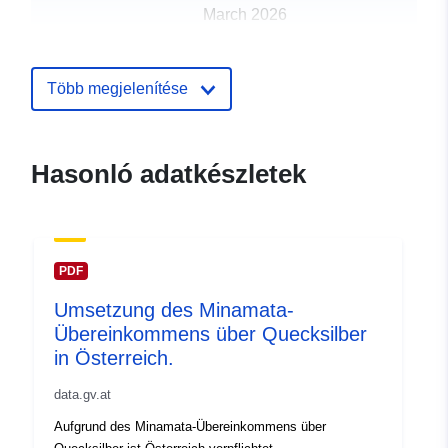
March 2026
uriRef:
http://data.europa.eu/88u/datase
Több megjelenítése
Hasonló adatkészletek
PDF
Umsetzung des Minamata-
Übereinkommens über Quecksilber
in Österreich.
data.gv.at
Aufgrund des Minamata-Übereinkommens über