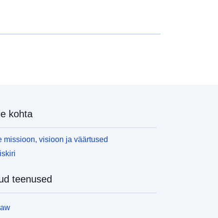
e kohta
 missioon, visioon ja väärtused
skiri
ud teenused
law