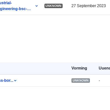
strial-
27 September 2023
UNKNOWN
ngineering-bsc-
Vorming
Uuen
s-bor...
-
UNKNOWN