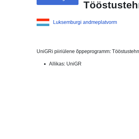
Tööstustehn
Luksemburgi andmeplatvorm
UniGRi piiriülene õppeprogramm: Tööstustehn
Allikas: UniGR