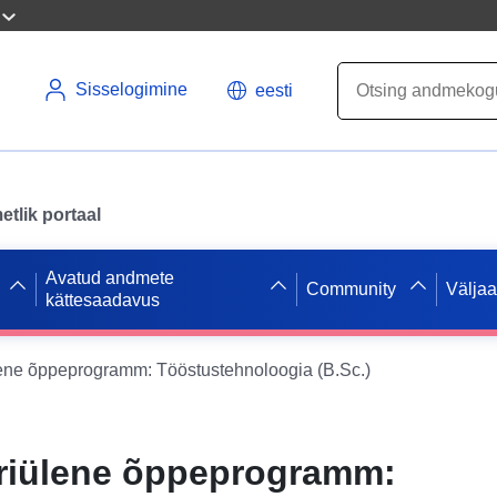
Sisselogimine
eesti
tlik portaal
Avatud andmete
Community
Välja
kättesaadavus
lene õppeprogramm: Tööstustehnoloogia (B.Sc.)
iriülene õppeprogramm: