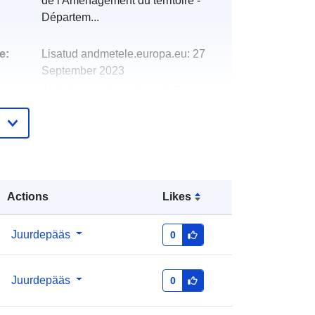
de l'Aménagement du territoire -
Départem...
e:
Lisatud andmetele.europa.eu:
27
September 2023
Ajakohastatud veebisaidil Data.europa.eu:
08 August 2026
http://data.europa.eu/88u/dataset/uni
gr-cross-border-study-programme-
industrial-engineering-b-sc
Actions
Likes
unknown
:
Juurdepääs
0
Juurdepääs
0