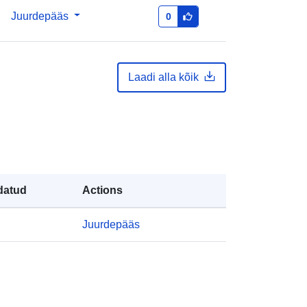
Juurdepääs
0
Laadi alla kõik
datud
Actions
Juurdepääs