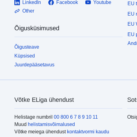
LinkedIn
Facebook
Youtube
EU 
Other
EU r
EU 
Õigusküsimused
EU p
Andm
Õigusteave
Küpsised
Juurdepääsetavus
Võtke ELiga ühendust
Sot
Helistage numbril
00 800 6 7 8 9 10 11
Otsi
Muud
helistamisvõimalused
Võtke meiega ühendust
kontaktvormi kaudu