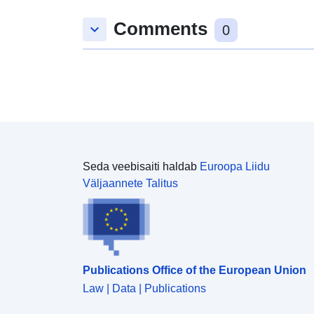
Comments
keyboard_arrow_down
0
Seda veebisaiti haldab
Euroopa Liidu
Väljaannete Talitus
Publications Office of the European Union
Law | Data | Publications