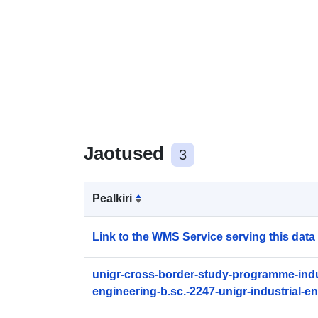
Jaotused
3
Pealkiri
Link to the WMS Service serving this data
unigr-cross-border-study-programme-indu
engineering-b.sc.-2247-unigr-industrial-e
1.geojson