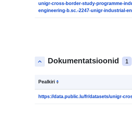
unigr-cross-border-study-programme-indu
engineering-b.sc.-2247-unigr-industrial-e
1.shp.zip
Dokumentatsioonid
keyboard_arrow_up
1
Pealkiri
https://data.public.lu/fr/datasets/unigr-cros