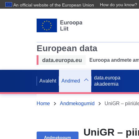
How do you know?
An official website of the European Union
European data
data.europa.eu
Euroopa andmete ame
data.europa
Avaleht
Andmed
akadeemia
Home
Andmekogumid
UniGR – piiriü
UniGR – pi
Andmekogum