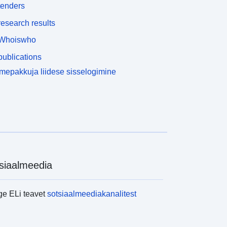
tenders
esearch results
Whoiswho
ublications
epakkuja liidese sisselogimine
siaalmeedia
ge ELi teavet
sotsiaalmeediakanalitest