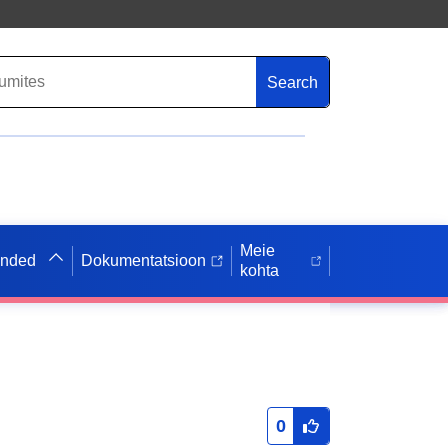
Search
Meie
anded
Dokumentatsioon
kohta
0