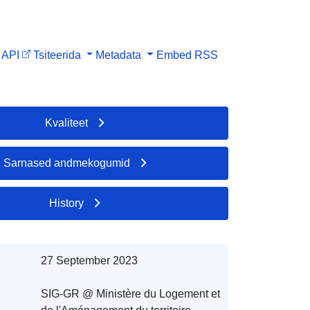
API
Tsiteerida
Metadata
Embed
RSS
Kvaliteet
Sarnased andmekogumid
History
27 September 2023
SIG-GR @ Ministère du Logement et