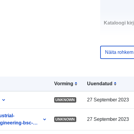
Kataloogi kirj
Näita rohkem
uriRef:
Vorming
Uuendatud
Tekkepõhine
perioodilisus
27 September 2023
UNKNOWN
strial-
27 September 2023
UNKNOWN
ngineering-bsc-