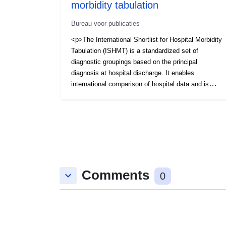
morbidity tabulation
Bureau voor publicaties
<p>The International Shortlist for Hospital Morbidity
Tabulation (ISHMT) is a standardized set of
diagnostic groupings based on the principal
diagnosis at hospital discharge. It enables
international comparison of hospital data and is
defined using ICD-9 (up to 2013) or ICD-10 (from
2013).</p>
Comments
keyboard_arrow_down
0