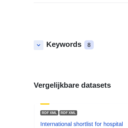
Keywords
keyboard_arrow_down
8
Vergelijkbare datasets
RDF XML
RDF XML
International shortlist for hospital