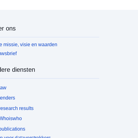
r ons
 missie, visie en waarden
wsbrief
ere diensten
law
tenders
esearch results
Whoiswho
ublications
n voor dataverstrekkers