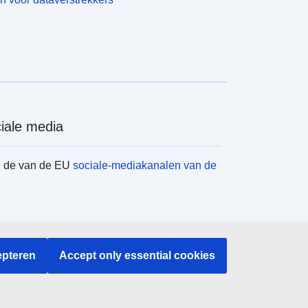
iale media
d de van de EU
sociale-mediakanalen van de
instellingen en -organen
pteren
Accept only essential cookies
en naar EU-instellingen en -organen