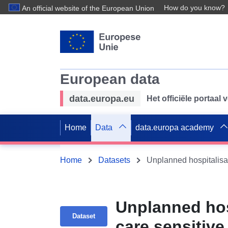
How do you know?
An official website of the European Union
European data
data.europa.eu
Het officiële portaal
Home
Data
data.europa academy
Home
Datasets
Unplanned hos
Dataset
care sensitive