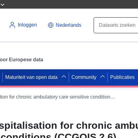
Inloggen
Nederlands
 voor Europese data
Maturiteit van open data
Community
Publicaties
Unplanned hospitalisation for chronic ambulatory care sensitive conditions (CCGOIS 2.6)
pitalisation for chronic amb
 conditions (CCGOIS 2.6)