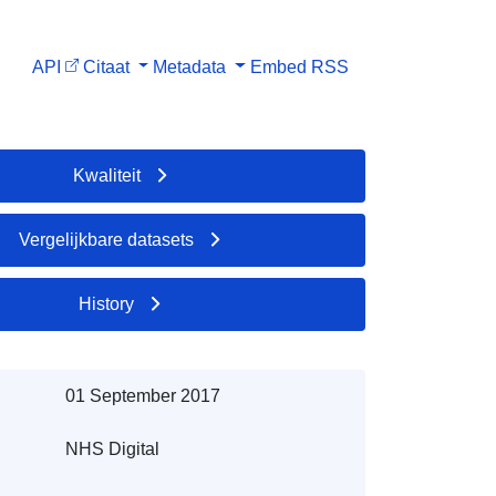
API
Citaat
Metadata
Embed
RSS
Kwaliteit
Vergelijkbare datasets
History
01 September 2017
NHS Digital