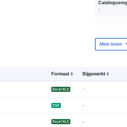
Catalogusreg
:
uriRef:
Meer tonen
Formaat
Bijgewerkt
-
Excel XLS
-
CSV
-
Excel XLS