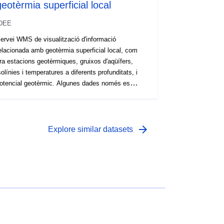
geotèrmia superficial local
DEE
ervei WMS de visualització d'informació
elacionada amb geotèrmia superficial local, com
ra estacions geotèrmiques, gruixos d'aqüífers,
solínies i temperatures a diferents profunditats, i
otencial geotèrmic. Algunes dades només es
ostren entre els nivells de zoom equivalents als
enominadors d’escala 10.000 i 100.000.
arrow_forward
Explore similar datasets