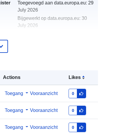
ister
Toegevoegd aan data.europa.eu:
29
July 2026
Bijgewerkt op data.europa.eu:
30
July 2026
http://data.europa.eu/88u/dataset/un
planned-hospitalisation-for-chronic-
ambulatory-care-sensitive-
conditions-ccgois-2-61
Actions
Likes
Toegang
Vooraanzicht
0
Toegang
Vooraanzicht
0
Toegang
Vooraanzicht
0