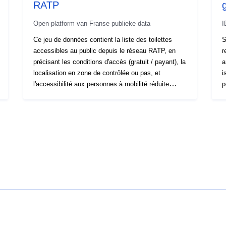
RATP
Open platform van Franse publieke data
I
Ce jeu de données contient la liste des toilettes
S
accessibles au public depuis le réseau RATP, en
r
précisant les conditions d'accès (gratuit / payant), la
a
localisation en zone de contrôlée ou pas, et
i
l'accessibilité aux personnes à mobilité réduite
p
(PMR). La localisation des sanitaires est
m
approximative.
d