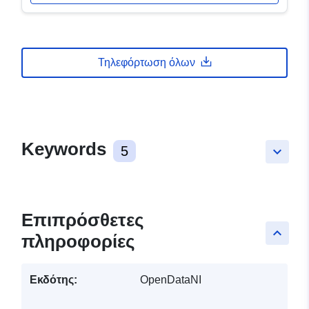
Τηλεφόρτωση όλων
Keywords
5
keyboard_arrow_down
Επιπρόσθετες
keyboard_arrow_up
πληροφορίες
Εκδότης:
OpenDataNI