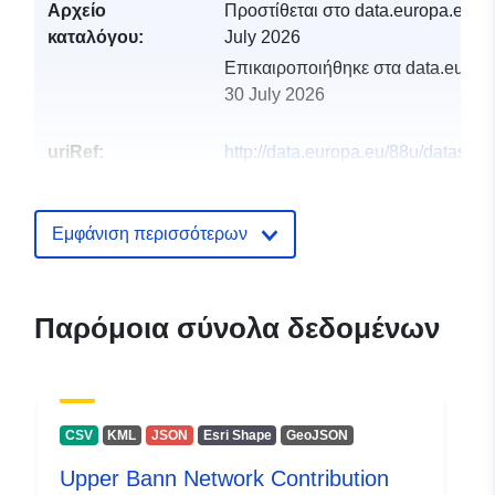
Αρχείο
Προστίθεται στο data.europa.eu:
2
καταλόγου:
July 2026
Επικαιροποιήθηκε στα data.europa
30 July 2026
uriRef:
http://data.europa.eu/88u/dataset/
bann-network-contribution
Εμφάνιση περισσότερων
Παρόμοια σύνολα δεδομένων
CSV
KML
JSON
Esri Shape
GeoJSON
Upper Bann Network Contribution