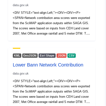
data.gov.uk
<DIV STYLE="text-align:Left;"><DIV><DIV><P>
<SPAN>Network contribution area scores were exported
from the SciMAP application outputs within SAGA GIS.
The scores were based on inputs from CEH Land cover
2007, Met Office average rainfall and 5 meter DTM. The
High contribution category boundary was determined by
selecting +1 standard deviation of the distribution of the
scores.</SPAN></P></DIV></DIV></DIV>
KML
GeoJSON
Esri Shape
JSON
CSV
Lower Bann Network Contribution
data.gov.uk
<DIV STYLE="text-align:Left;"><DIV><DIV><P>
<SPAN>Network contribution area scores were exported
from the SciMAP application outputs within SAGA GIS.
The scores were based on inputs from CEH Land cover
2007, Met Office average rainfall and 5 meter DTM. The