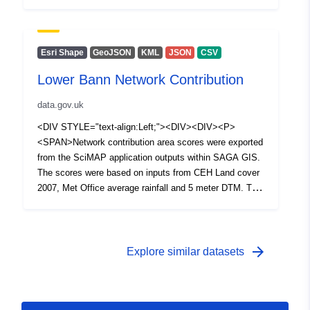
High contribution category boundary was determined by
selecting +1 standard deviation of the distribution of the
scores.</SPAN></P></DIV></DIV></DIV>
Esri Shape
GeoJSON
KML
JSON
CSV
Lower Bann Network Contribution
data.gov.uk
<DIV STYLE="text-align:Left;"><DIV><DIV><P>
<SPAN>Network contribution area scores were exported
from the SciMAP application outputs within SAGA GIS.
The scores were based on inputs from CEH Land cover
2007, Met Office average rainfall and 5 meter DTM. The
High contribution category boundary was determined by
selecting +1 standard deviation of the distribution of the
scores.</SPAN></P></DIV></DIV></DIV>
arrow_forward
Explore similar datasets