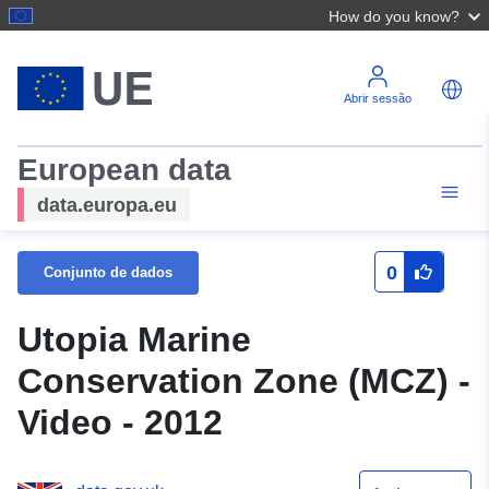
How do you know?
Abrir sessão
European data
data.europa.eu
0
Conjunto de dados
Utopia Marine
Conservation Zone (MCZ) -
Video - 2012