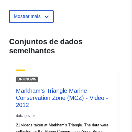
uriRef:
http://data.europa.eu/88u/dataset/u
marine-conservation-zone-mcz-vi
2012
Mostrar mais
Conjuntos de dados
semelhantes
UNKNOWN
Markham's Triangle Marine
Conservation Zone (MCZ) - Video -
2012
data.gov.uk
21 videos taken at Markham's Triangle. The data were
collected for the Marine Conversation Zones Project