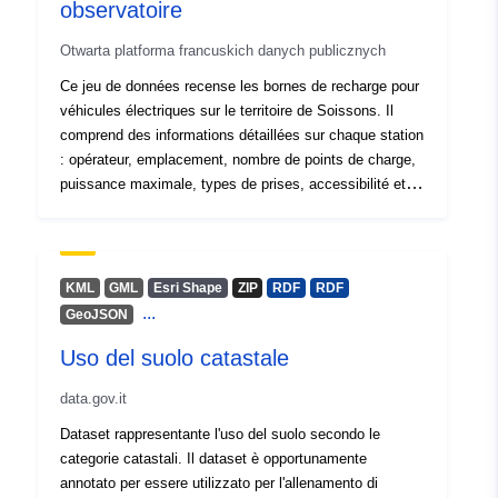
observatoire
Otwarta platforma francuskich danych publicznych
Ce jeu de données recense les bornes de recharge pour
véhicules électriques sur le territoire de Soissons. Il
comprend des informations détaillées sur chaque station
: opérateur, emplacement, nombre de points de charge,
puissance maximale, types de prises, accessibilité et
date de mise à jour.
KML
GML
Esri Shape
ZIP
RDF
RDF
...
GeoJSON
Uso del suolo catastale
data.gov.it
Dataset rappresentante l'uso del suolo secondo le
categorie catastali. Il dataset è opportunamente
annotato per essere utilizzato per l'allenamento di