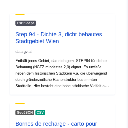
Zaktualizowano dane.europa.eu:
29 July 2026
Esri Shape
Identyfikatory:
vastgesteld-bouwkundig-
Step 94 - Dichte 3, dicht bebautes
erfgoed-gent
Stadtgebiet Wien
uriRef:
http://data.europa.eu/88u/dataset/v
data.gv.at
bouwkundig-erfgoed-gent
Enthält jenes Gebiet, das sich gem. STEP94 für dichte
Bebauung (NGFZ mindestes 2,0) eignet. Es umfaßt
Prawa dostępu:
public
neben dem historischen Stadtkern v.a. die überwiegend
durch gründerzeitliche Rasterstruktur bestimmten
Stadtteile. Hier besteht eine hohe städtische Vielfalt an
verschiedenen (Misch-)nutzungen und Funktionen.
GeoJSON
CSV
Bornes de recharge - carto pour