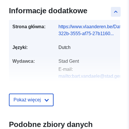
Informacje dodatkowe
keyboard_arrow_up
Strona główna:
https://www.vlaanderen.be/DataC
322b-3555-af75-27b1160...
Języki:
Dutch
Wydawca:
Stad Gent
E-mail:
mailto:bart.vandaele@stad.gent
Punkt
Gent
kontaktowy:
E-mail:
Pokaż więcej
mailto:data@stad.gent
Zapis katalogu:
Dodany do data.europa.eu:
28
Podobne zbiory danych
July 2026