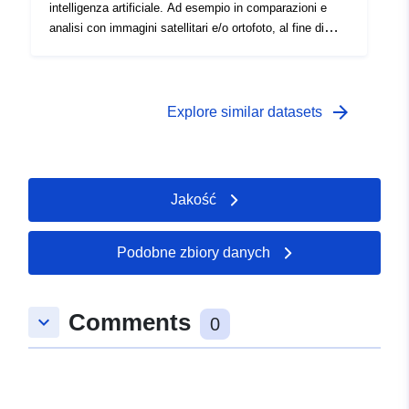
intelligenza artificiale. Ad esempio in comparazioni e
analisi con immagini satellitari e/o ortofoto, al fine di
valutare l'evoluzione temporale e le dinamiche delle
varie trasformazioni territoriali.
arrow_forward
Explore similar datasets
Jakość
Podobne zbiory danych
Comments
keyboard_arrow_down
0