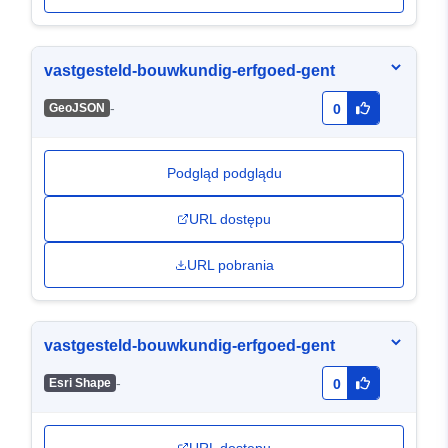
vastgesteld-bouwkundig-erfgoed-gent
-
GeoJSON
0
Podgląd podglądu
URL dostępu
URL pobrania
vastgesteld-bouwkundig-erfgoed-gent
-
Esri Shape
0