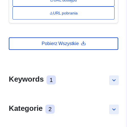
URL dostępu
URL pobrania
Pobierz Wszystkie
Keywords
1
keyboard_arrow_down
Kategorie
2
keyboard_arrow_down