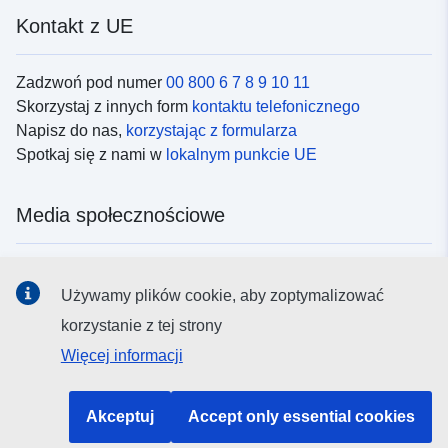
Kontakt z UE
Zadzwoń pod numer
00 800 6 7 8 9 10 11
Skorzystaj z innych form
kontaktu telefonicznego
Napisz do nas,
korzystając z formularza
Spotkaj się z nami w
lokalnym punkcie UE
Media społecznościowe
Obserwuj UE w
mediach społecznościowych
Używamy plików cookie, aby zoptymalizować
korzystanie z tej strony
Instytucje i organy UE
Więcej informacji
Wyszukiwanie instytucji i organów UE
Akceptuj
Accept only essential cookies