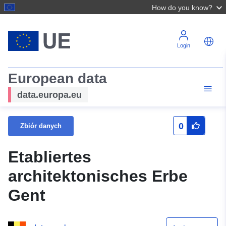
How do you know?
Login
European data
data.europa.eu
0
Zbiór danych
Etabliertes
architektonisches Erbe
Gent