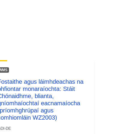
WMS
Fostaithe agus láimhdeachas na
bhfiontar monaraíochta: Stáit
Chónaidhme, blianta,
gníomhaíochtaí eacnamaíocha
(príomhghrúpaí agus
comhiomláin WZ2003)
DI-DE