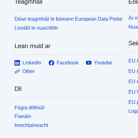
Teagmháil
Eol
Ár m
Déan teagmháil le foireann European Data Portal
Nuac
Liostáil le nuachtlitir
Sei
Lean muid ar
EU 
LinkedIn
Facebook
Youtube
EU 
Other
EU r
Dlí
EU 
EU p
Fógra dlíthiúil
Logá
Fianáin
Inrochtaineacht