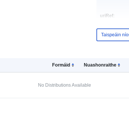
uriRef:
Taispeáin ní
Formáid
Nuashonraithe
No Distributions Available