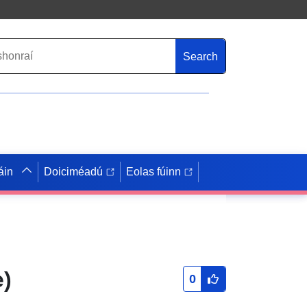
Search
áin
Doiciméadú
Eolas fúinn
e)
0