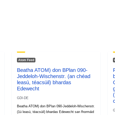
Atom Feed
Beatha ATOM) don BPlan 090-
Jeddeloh-Wischenstr. (an chéad
leasú, téacsúil) bhardas
Edewecht
GDI-DE
Beatha ATOM) don BPlan 090-Jeddeloh-Wischenstr.
G
(1ú leasú, téacsúil) bhardas Edewecht san fhormáid