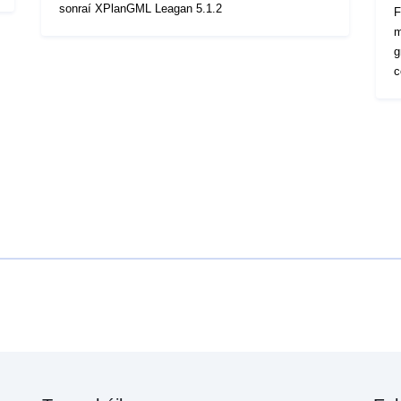
sonraí XPlanGML Leagan 5.1.2
F
m
g
c