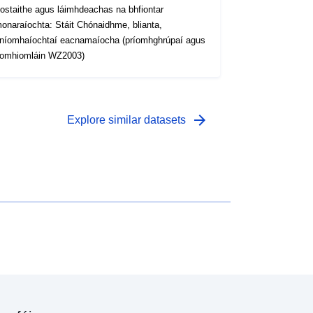
ostaithe agus láimhdeachas na bhfiontar
onaraíochta: Stáit Chónaidhme, blianta,
níomhaíochtaí eacnamaíocha (príomhghrúpaí agus
omhiomláin WZ2003)
arrow_forward
Explore similar datasets