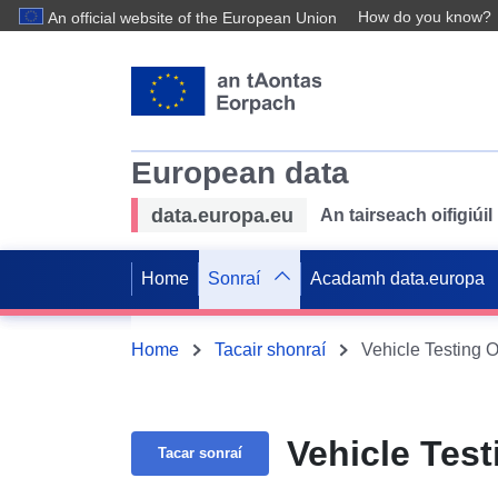
How do you know?
An official website of the European Union
European data
data.europa.eu
An tairseach oifigiú
Home
Sonraí
Acadamh data.europa
Home
Tacair shonraí
Vehicle Testing 
Vehicle Tes
Tacar sonraí