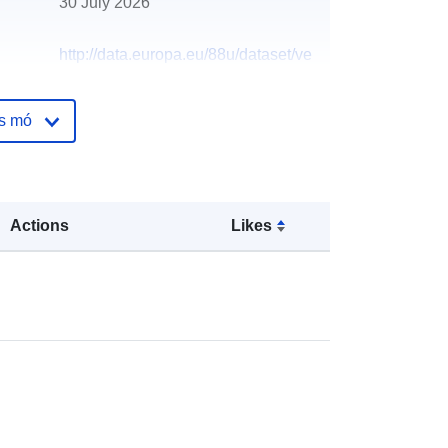
30 July 2026
http://data.europa.eu/88u/dataset/ve
hicle-testing-outcomes-by-test-
centre
os mó
Actions
Likes