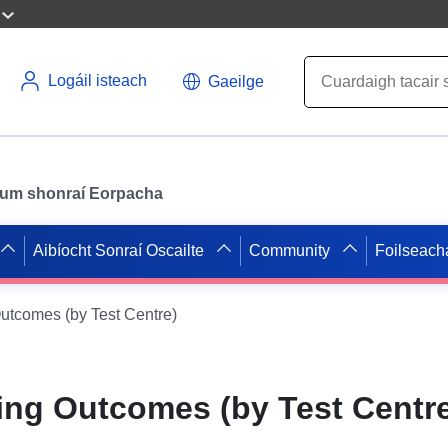
Logáil isteach
Gaeilge
il um shonraí Eorpacha
Aibíocht Sonraí Oscailte
Community
Foilseach
Outcomes (by Test Centre)
ting Outcomes (by Test Centr