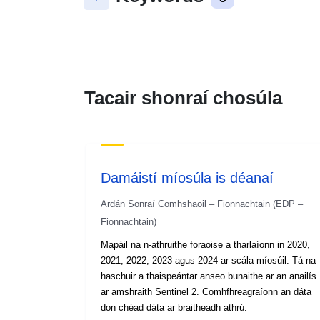
Tacair shonraí chosúla
Damáistí míosúla is déanaí
Ardán Sonraí Comhshaoil – Fionnachtain (EDP –
Fionnachtain)
Mapáil na n-athruithe foraoise a tharlaíonn in 2020,
2021, 2022, 2023 agus 2024 ar scála míosúil. Tá na
haschuir a thaispeántar anseo bunaithe ar an anailís
ar amshraith Sentinel 2. Comhfhreagraíonn an dáta
don chéad dáta ar braitheadh athrú.