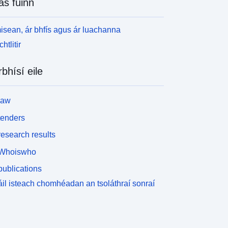
as fúinn
isean, ár bhfís agus ár luachanna
htlitir
rbhísí eile
law
tenders
esearch results
Whoiswho
ublications
il isteach chomhéadan an tsoláthraí sonraí