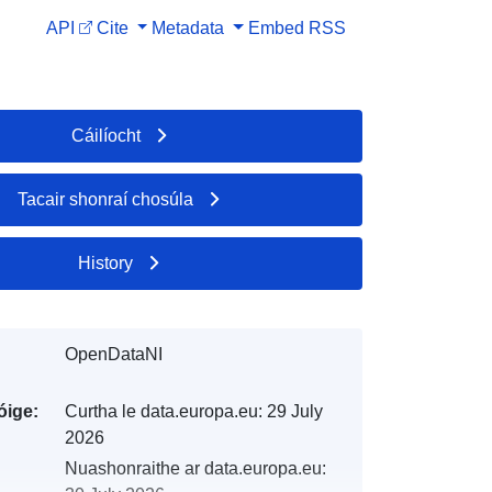
API
Cite
Metadata
Embed
RSS
Cáilíocht
Tacair shonraí chosúla
History
OpenDataNI
óige:
Curtha le data.europa.eu:
29 July
2026
Nuashonraithe ar data.europa.eu: