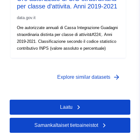
per classe d’attivita. Anni 2019-2021
data.gov.it
Ore autorizzate annuali di Cassa Integrazione Guadagni
straordinaria distinta per classe di attivit&#224;. Anni
2019-2021. Classificazione secondo il codice statistico
contributivo INPS (valore assoluto e percentuale)
arrow_forward
Explore similar datasets
Laatu
Samankaltaiset tietoaineistot