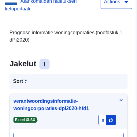
Alankomaiden hallituksen
Actions
tietoportaali
Prognose informatie woningcorporaties (hoofdstuk 1
dPi2020)
Jakelut
1
Sort
verantwoordingsinformatie-
woningcorporaties-dpi2020-hfd1
-
Excel XLSX
0