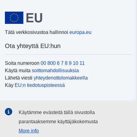
Tätä verkkosivustoa hallinnoi
europa.eu
Ota yhteyttä EU:hun
Soita numeroon
00 800 6 7 8 9 10 11
Käytä muita
soittomahdollisuuksia
Lähetä viesti
yhteydenottolomakkeella
Käy
EU:n tiedotuspisteessä
Sosiaalinen media
Käytämme evästeitä tällä sivustolla
EU
sosiaalisessa mediassa
parantaaksemme käyttäjäkokemusta
More info