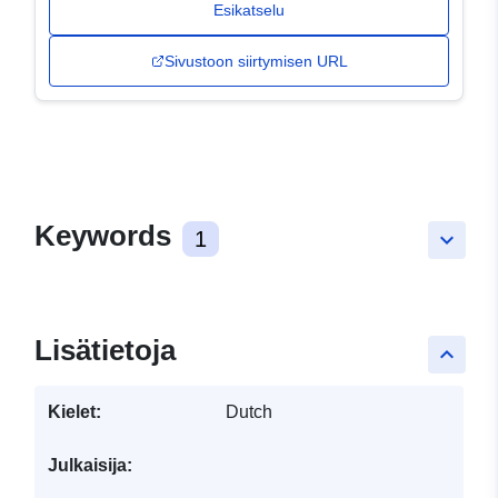
Esikatselu
Sivustoon siirtymisen URL
Keywords
1
keyboard_arrow_down
Lisätietoja
keyboard_arrow_up
Kielet:
Dutch
Julkaisija: