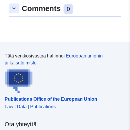
Comments
keyboard_arrow_down
0
Tätä verkkosivustoa hallinnoi
Euroopan unionin
julkaisutoimisto
Publications Office of the European Union
Law | Data | Publications
Ota yhteyttä