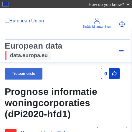
How do you know?
Sisäänkirjautuminen
European data
data.europa.eu
0
Tietoaineisto
Prognose informatie
woningcorporaties
(dPi2020-hfd1)