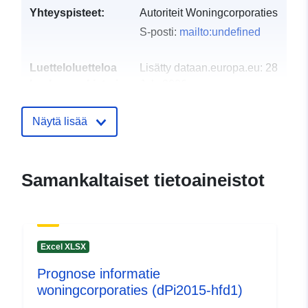
Yhteyspisteet:
Autoriteit Woningcorporaties
S-posti:
mailto:undefined
Luetteloluetteloa
Lisätty dataan.europa.eu:
28
koskeva rekisteri:
July 2026
Päivitetty data.europa.eu:
29
July 2026
Näytä lisää
uriRef:
http://data.europa.eu/88u/dataset/
woningcorporaties-dpi2020-hfd1
Samankaltaiset tietoaineistot
Kertymän
annual
jaksottaisuus:
Excel XLSX
Prognose informatie
woningcorporaties (dPi2015-hfd1)