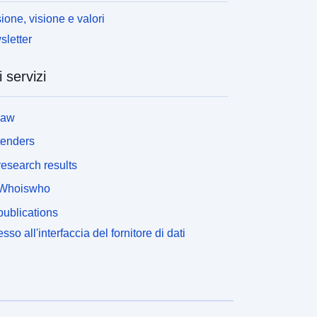
ione, visione e valori
letter
i servizi
law
tenders
esearch results
Whoiswho
ublications
sso all'interfaccia del fornitore di dati