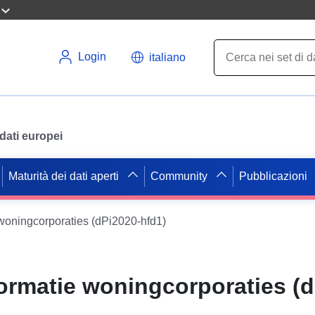
Login
italiano
i dati europei
Maturità dei dati aperti
Community
Pubblicazioni
woningcorporaties (dPi2020-hfd1)
ormatie woningcorporaties (d