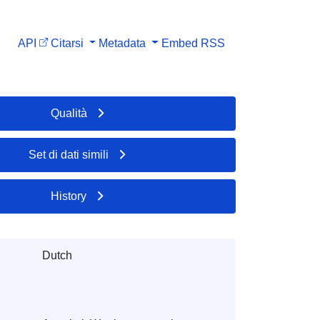
API
Citarsi
Metadata
Embed
RSS
Qualità
Set di dati simili
History
Dutch