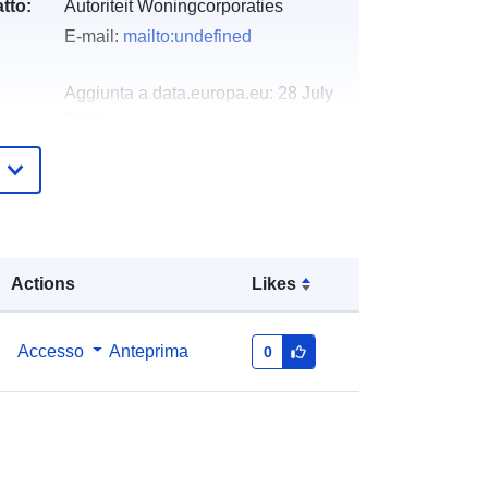
tto:
Autoriteit Woningcorporaties
E-mail:
mailto:undefined
Aggiunta a data.europa.eu:
28 July
2026
Aggiornato su data.europa.eu:
29
July 2026
http://data.europa.eu/88u/dataset/ver
antwoordingsinformatie-
Actions
Likes
woningcorporaties-dpi2020-hfd1
annual
Accesso
Anteprima
0