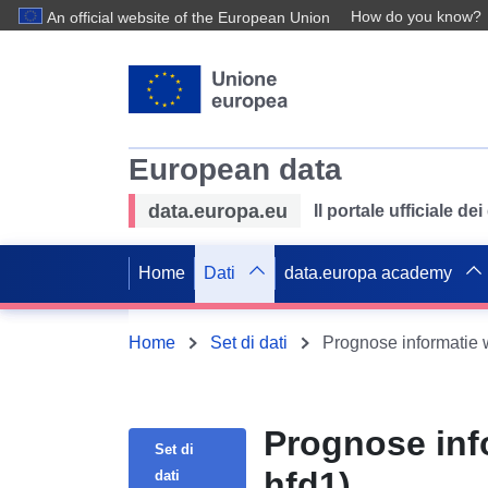
How do you know?
An official website of the European Union
European data
data.europa.eu
Il portale ufficiale de
Home
Dati
data.europa academy
Home
Set di dati
Prognose informatie 
Prognose inf
Set di
hfd1)
dati