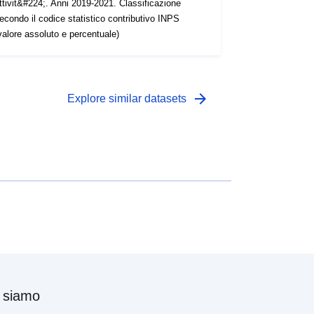
ttivit&#224;. Anni 2019-2021. Classificazione
econdo il codice statistico contributivo INPS
valore assoluto e percentuale)
arrow_forward
Explore similar datasets
 siamo