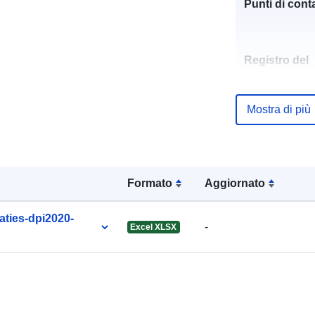
Punti di conta
Registro del
catalogo:
Mostra di più
uriRef:
Formato
Aggiornato
Periodicità di
ties-dpi2020-
-
Excel XLSX
maturazione: