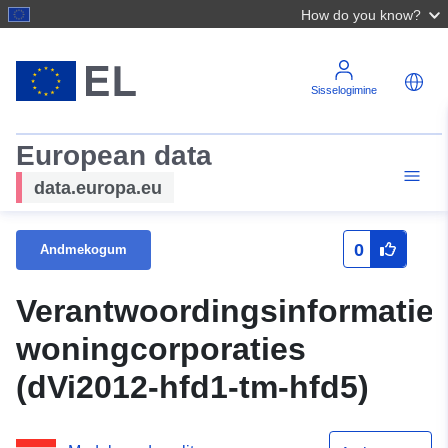
How do you know?
Sisselogimine
European data
data.europa.eu
0
Andmekogum
Verantwoordingsinformatie
woningcorporaties
(dVi2012-hfd1-tm-hfd5)