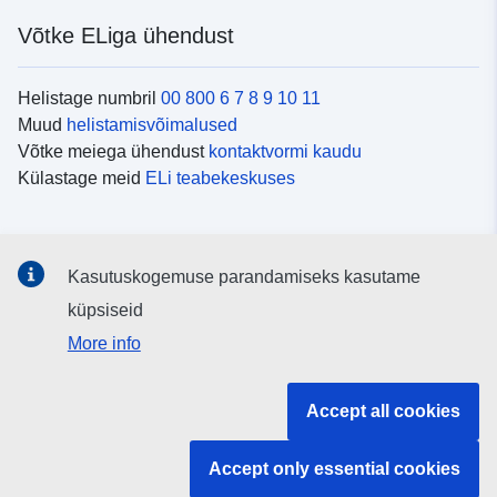
Võtke ELiga ühendust
Helistage numbril
00 800 6 7 8 9 10 11
Muud
helistamisvõimalused
Võtke meiega ühendust
kontaktvormi kaudu
Külastage meid
ELi teabekeskuses
Sotsiaalmeedia
Kasutuskogemuse parandamiseks kasutame
Otsige ELi teavet
sotsiaalmeediakanalitest
küpsiseid
More info
ELi institutsioonid ja asutused
Accept all cookies
Otsige kõiki ELi institutsioone ja ameteid
Accept only essential cookies