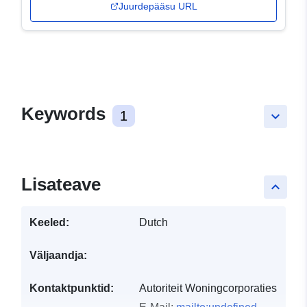
Juurdepääsu URL
Keywords
1
keyboard_arrow_down
Lisateave
keyboard_arrow_up
Keeled:
Dutch
Väljaandja:
Kontaktpunktid:
Autoriteit Woningcorporaties