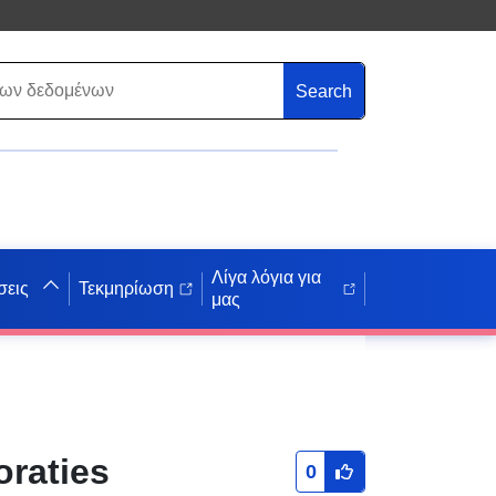
Search
Λίγα λόγια για
σεις
Τεκμηρίωση
μας
raties
0