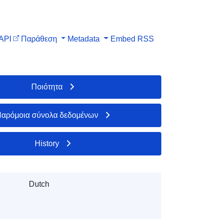
API
Παράθεση
Metadata
Embed
RSS
Ποιότητα
αρόμοια σύνολα δεδομένων
History
Dutch