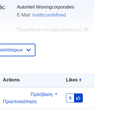
ής:
Autoriteit Woningcorporaties
E-Mail:
mailto:undefined
Προστίθεται στο data.europa.eu:
28
July 2026
Επικαιροποιήθηκε στα data.europa.eu:
ρισσότερων
29 July 2026
http://data.europa.eu/88u/dataset/ver
antwoordingsinformatie-
Actions
Likes
woningcorporaties-dvi2016-hfd2-
νη
annual
Πρόσβαση
0
α:
Προεπισκόπηση