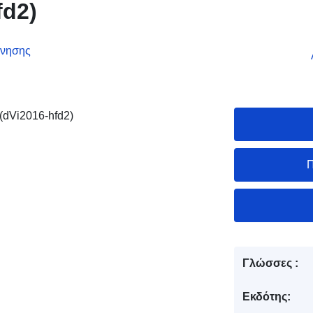
fd2)
ρνησης
(dVi2016-hfd2)
Π
Γλώσσες :
Εκδότης: