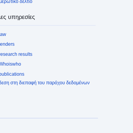
ερωτικό δελτίο
ες υπηρεσίες
law
tenders
esearch results
Whoiswho
ublications
δεση στη διεπαφή του παρόχου δεδομένων