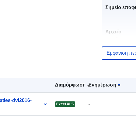
Σημείο επαφ
Αρχείο
καταλόγου:
Εμφάνιση πε
uriRef:
Διαμόρφωση
Ενημέρωση
Συσσωρευμέ
ties-dvi2016-
-
Excel XLS
περιοδικότητ