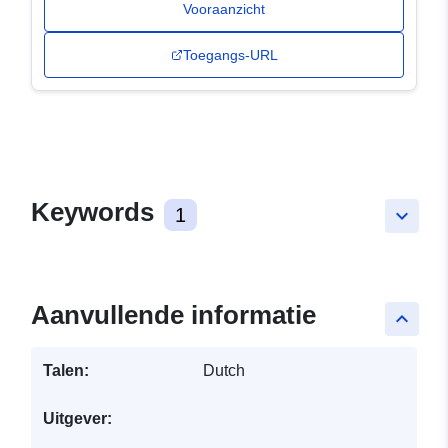
Vooraanzicht
Toegangs-URL
Keywords
1
keyboard_arrow_down
Aanvullende informatie
keyboard_arrow_up
Talen:
Dutch
Uitgever: