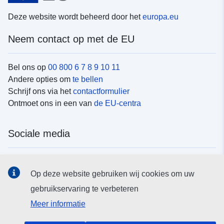
Deze website wordt beheerd door het
europa.eu
Neem contact op met de EU
Bel ons op
00 800 6 7 8 9 10 11
Andere opties om
te bellen
Schrijf ons via het
contactformulier
Ontmoet ons in een van
de EU-centra
Sociale media
Vind de van de EU
sociale-mediakanalen van de EU
Op deze website gebruiken wij cookies om uw
gebruikservaring te verbeteren
EU-instellingen en -organen
Meer informatie