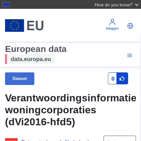
How do you know?
Inloggen
European data
data.europa.eu
0
Dataset
Verantwoordingsinformatie
woningcorporaties
(dVi2016-hfd5)