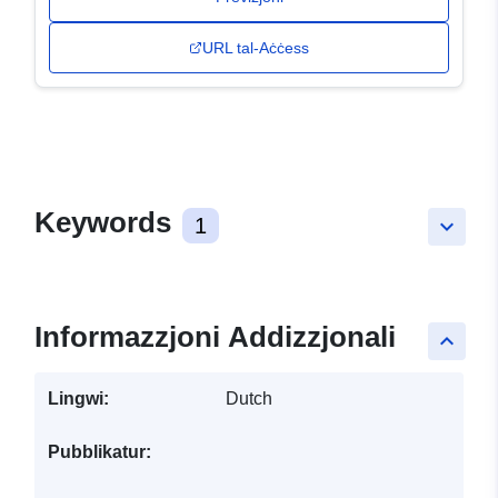
URL tal-Aċċess
Keywords
1
keyboard_arrow_down
Informazzjoni Addizzjonali
keyboard_arrow_up
Lingwi:
Dutch
Pubblikatur: