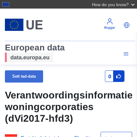
How do you know?
Illoggjar
European data
data.europa.eu
0
Sett tad-data
Verantwoordingsinformatie
woningcorporaties
(dVi2017-hfd3)