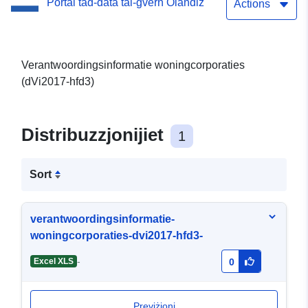
Portal tad-data tal-gvern Olandiż
Actions
Verantwoordingsinformatie woningcorporaties
(dVi2017-hfd3)
Distribuzzjonijiet
1
Sort
verantwoordingsinformatie-
woningcorporaties-dvi2017-hfd3-
-
Excel XLS
0
Previżjoni