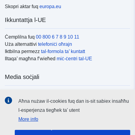
Skopri aktar fuq
europa.eu
Ikkuntattja l-UE
Ċemplilna fuq
00 800 6 7 8 9 10 11
Uża alternattivi
telefoniċi oħrajn
Iktbilna permezz
tal-formola ta’ kuntatt
Iltaqa’ magħna f’wieħed
miċ-ċentri tal-UE
Media soċjali
Fittex mezzi
tal-media soċjali tal-UE
Aħna nużaw il-cookies fuq dan is-sit sabiex insaħħu
l-esperjenza tiegħek ta' utent
L-istituzzjonijiet u l-korpi tal-UE
More info
Fittex l-istituzzjonijiet u l-korpi kollha tal-UE.