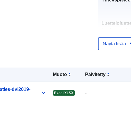
Luetteloluett
koskeva rekis
Näytä lisää
uriRef:
Muoto
Päivitetty
Kertymän
ties-dvi2019-
-
Excel XLSX
jaksottaisuus