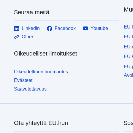
Muu
Seuraa meitä
EU 
LinkedIn
Facebook
Youtube
EU 
Other
EU r
Oikeudelliset ilmoitukset
EU 
EU p
Oikeudellinen huomautus
Avoi
Evästeet
Saavutettavuus
Ota yhteyttä EU:hun
Sos