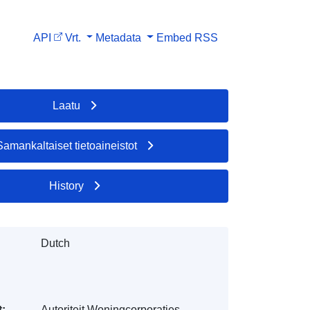
API
Vrt.
Metadata
Embed
RSS
Laatu
Samankaltaiset tietoaineistot
History
Dutch
t:
Autoriteit Woningcorporaties