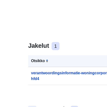
Jakelut
1
Otsikko
verantwoordingsinformatie-woningcorpora
hfd4