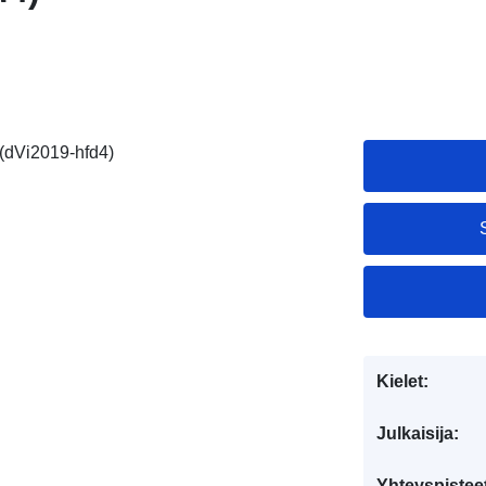
(dVi2019-hfd4)
Kielet:
Julkaisija:
Yhteyspistee