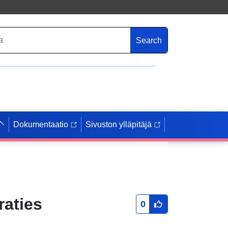
Search
Dokumentaatio
Sivuston ylläpitäjä
aties
0