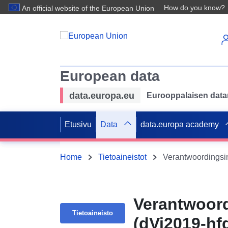
How do you know?
An official website of the European Union
European data
data.europa.eu
Eurooppalaisen datan 
Etusivu
Data
data.europa academy
Home
Tietoaineistot
Verantwoordingsin
Verantwoord
Tietoaineisto
(dVi2019-hf