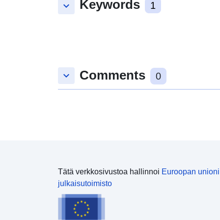
Keywords
keyboard_arrow_down
1
Comments
keyboard_arrow_down
0
Tätä verkkosivustoa hallinnoi
Euroopan union
julkaisutoimisto