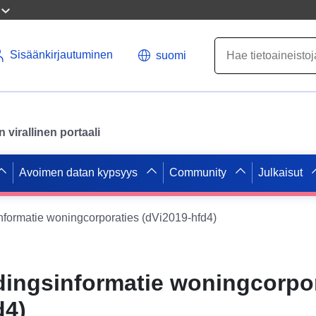
Sisäänkirjautuminen
suomi
virallinen portaali
Avoimen datan kypsyys
Community
Julkaisut
formatie woningcorporaties (dVi2019-hfd4)
ingsinformatie woningcorpor
d4)