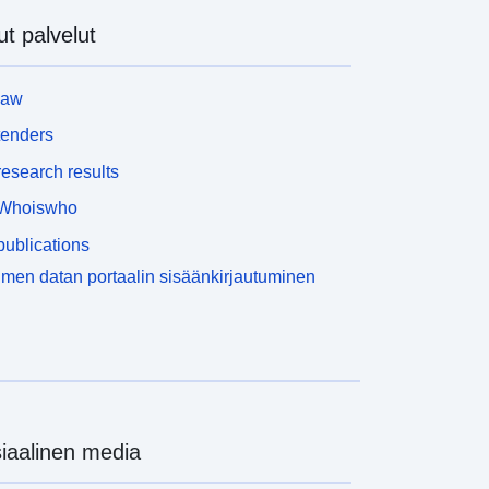
t palvelut
law
tenders
esearch results
Whoiswho
ublications
men datan portaalin sisäänkirjautuminen
iaalinen media