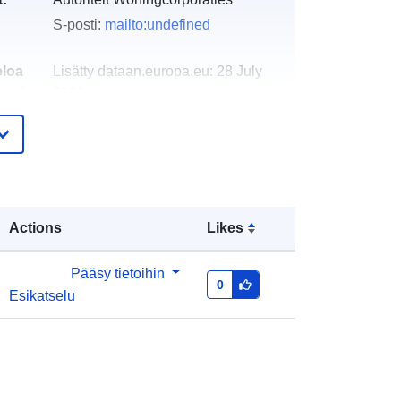
S-posti:
mailto:undefined
eloa
Lisätty dataan.europa.eu:
28 July
teri:
2026
Päivitetty data.europa.eu:
29 July
2026
http://data.europa.eu/88u/dataset/ver
antwoordingsinformatie-
Actions
Likes
woningcorporaties-dvi2019-hfd4
annual
Pääsy tietoihin
0
:
Esikatselu