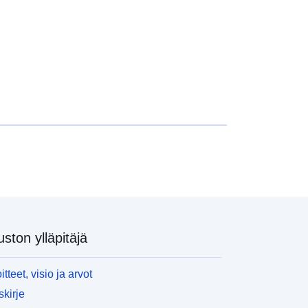
uston ylläpitäjä
itteet, visio ja arvot
skirje