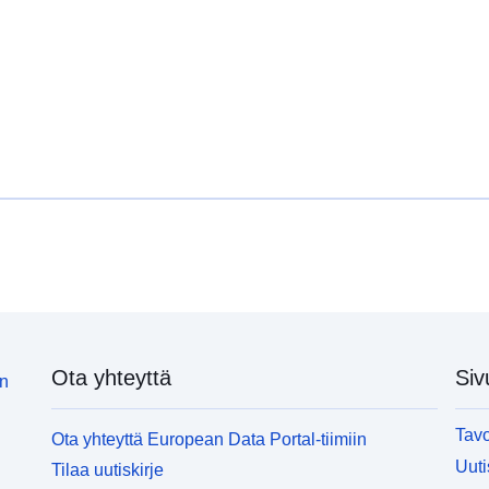
Ota yhteyttä
Siv
in
Tavo
Ota yhteyttä European Data Portal-tiimiin
Uuti
Tilaa uutiskirje