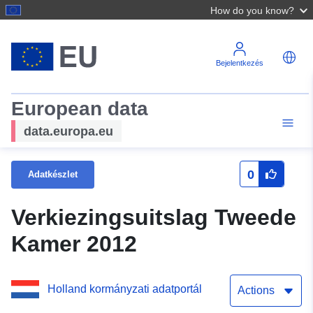
How do you know?
Bejelentkezés
European data
data.europa.eu
0
Adatkészlet
Verkiezingsuitslag Tweede
Kamer 2012
Holland kormányzati adatportál
Actions