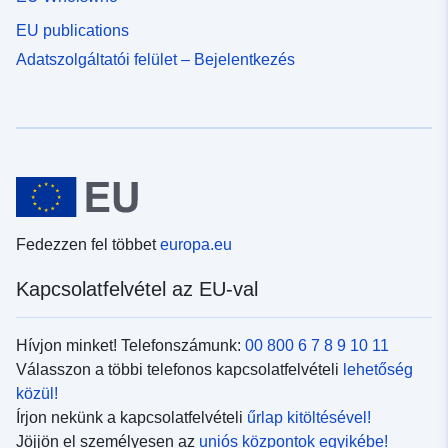
EU publications
Adatszolgáltatói felület – Bejelentkezés
Fedezzen fel többet
europa.eu
Kapcsolatfelvétel az EU-val
Hívjon minket! Telefonszámunk:
00 800 6 7 8 9 10 11
Válasszon a többi telefonos kapcsolatfelvételi
lehetőség
közül!
Írjon nekünk a kapcsolatfelvételi
űrlap kitöltésével!
Jöjjön el személyesen az
uniós központok egyikébe!