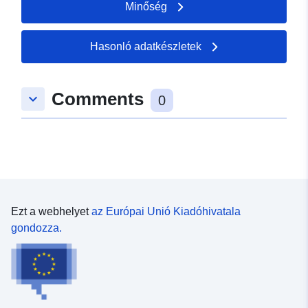
Minőség
tweede-kamer-2012
Hasonló adatkészletek
Comments
keyboard_arrow_down
0
Ezt a webhelyet
az Európai Unió Kiadóhivatala
gondozza.