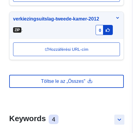
verkiezingsuitslag-tweede-kamer-2012
-
ZIP
0
Hozzáférési URL-cím
Töltse le az „Összes”
Keywords
4
keyboard_arrow_down