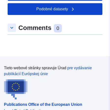
Podobné datasety
Comments
keyboard_arrow_down
0
Tieto webové stránky spravuje Úrad
pre vydávanie
publikácií Európskej únie
Publications Office of the European Union