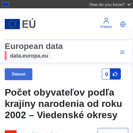
How do you know?
Prihlásiť
European data
data.europa.eu
0
Dataset
Počet obyvateľov podľa
krajiny narodenia od roku
2002 – Viedenské okresy