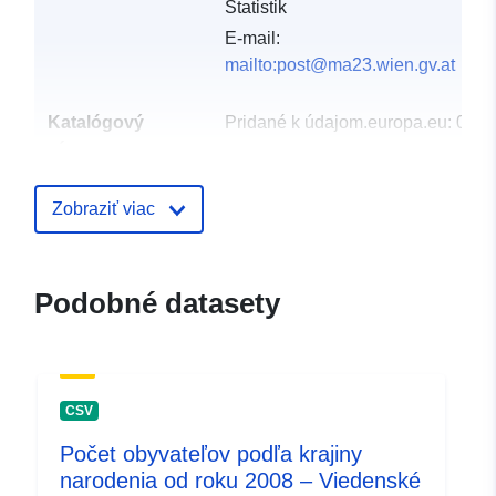
Statistik
E-mail:
mailto:post@ma23.wien.gv.at
Katalógový
Pridané k údajom.europa.eu:
05 A
záznam:
Aktualizované na základe údajov.
06 March 2026
Zobraziť viac
uriRef:
http://data.europa.eu/88u/dataset/v
bez-pop-sex-age5-stk-cob-geo4-
2002f
Podobné datasety
CSV
Počet obyvateľov podľa krajiny
narodenia od roku 2008 – Viedenské