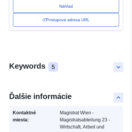
Náhľad
Prístupová adresa URL
Keywords
5
keyboard_arrow_down
Ďalšie informácie
keyboard_arrow_up
Kontaktné
Magistrat Wien -
miesta:
Magistratsabteilung 23 -
Wirtschaft, Arbeit und