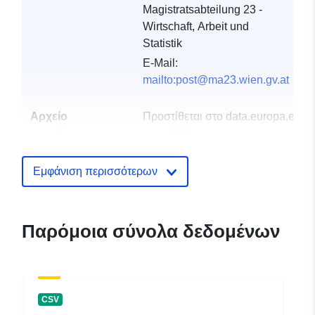
Magistratsabteilung 23 -
Wirtschaft, Arbeit und
Statistik
E-Mail:
mailto:post@ma23.wien.gv.at
Αρχείο
Προστίθεται στο data.europa.eu:
0
καταλόγου:
April 2022
Επικαιροποιήθηκε στα data.europa
06 March 2026
Εμφάνιση περισσότερων
uriRef:
http://data.europa.eu/88u/dataset/v
zbz-pop-sex-agr3-stk-cob-geoat3-
Παρόμοια σύνολα δεδομένων
2008f
CSV