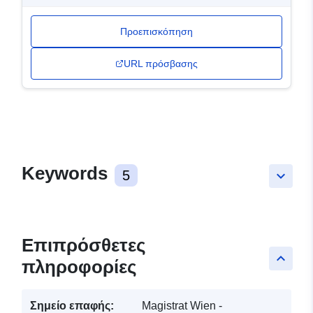
Προεπισκόπηση
URL πρόσβασης
Keywords
5
keyboard_arrow_down
Επιπρόσθετες
keyboard_arrow_up
πληροφορίες
Σημείο επαφής:
Magistrat Wien -