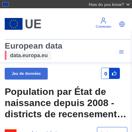
How do you know?
Connexion
European data
data.europa.eu
0
Jeu de données
Population par État de
naissance depuis 2008 -
districts de recensement
de Vienne