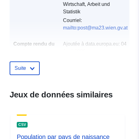
Wirtschaft, Arbeit und
Statistik
Courriel:
mailto:post@ma23.wien.gv.at
Compte rendu du
Ajoutée à data.europa.eu:
04
catalogue:
April 2022
Mise à jour sur data.europa.eu:
06 March 2026
Suite
uriRef:
http://data.europa.eu/88u/dataset/v
zbz-pop-sex-agr3-stk-cob-geoat3-
Jeux de données similaires
2008f
CSV
Population par pays de naissance