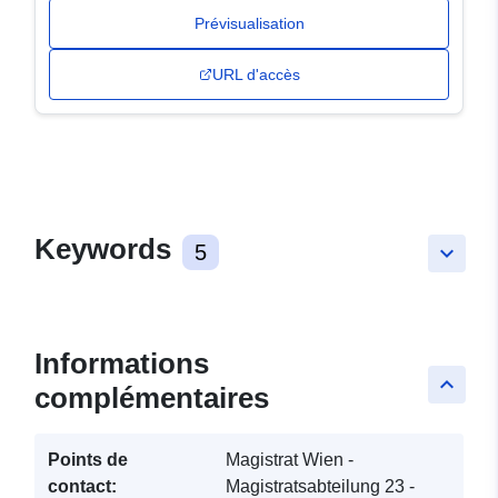
Prévisualisation
URL d'accès
Keywords
5
keyboard_arrow_down
Informations
keyboard_arrow_up
complémentaires
Points de
Magistrat Wien -
contact:
Magistratsabteilung 23 -