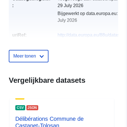
:
29 July 2026
Bijgewerkt op data.europa.eu:
30
July 2026
uriRef:
http://data.europa.eu/88u/dataset/v
greens-circa-1994
Meer tonen
Vergelijkbare datasets
CSV
JSON
Délibérations Commune de
Castanet-Tolosan