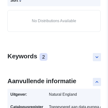
Sort
No Distributions Available
Keywords
2
keyboard_arrow_down
Aanvullende informatie
keyboard_arrow_up
Uitgever:
Natural England
Catalogusregister
Toegevoegd aan data.europa.eu: