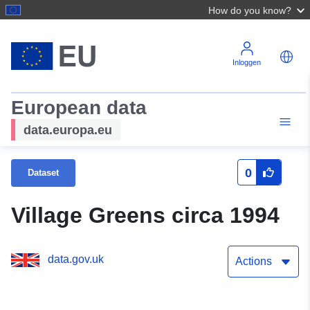
How do you know?
Inloggen
European data
data.europa.eu
0
Dataset
Village Greens circa 1994
data.gov.uk
Actions