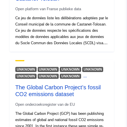
Open platform van Franse publieke data
Ce jeu de données liste les délibérations adoptées par le
Conseil municipal de la commune de Castanet-Tolosan.
Ce jeu de données respecte les spécifications des
modèles de données applicables aux jeux de données
du Socle Commun des Données Locales (SCDL) visant
à homogénéiser la publication en open data de données
essentielles produites par des acteurs territoriaux
(collectivités locales ou partenaires). La normalisation
SCDL du modèle de données des délibérations adoptées
UNKNOWN
UNKNOWN
UNKNOWN
UNKNOWN
par une collectivité locale a été élaborée en cherchant à
...
UNKNOWN
UNKNOWN
UNKNOWN
garantir son accessibilité pour un usage par toutes les
The Global Carbon Project's fossil
collectivités, mais aussi à préserver leur capacité à
automatiser la production du jeu de données. _[(en
CO2 emissions dataset
savoir plus)](https://scdl.opendatafrance.net/docs/)_
Open onderzoeksregister van de EU
_Au-delà des obligations légales de transmission au
contrôle de légalité et de publicité des actes des
The Global Carbon Project (GCP) has been publishing
autorités locales définies dans le Code Général des
estimates of global and national fossil CO2 emissions
Collectivités Territoriales, la publication en open data
since 2001. In the first instance these were simple re-