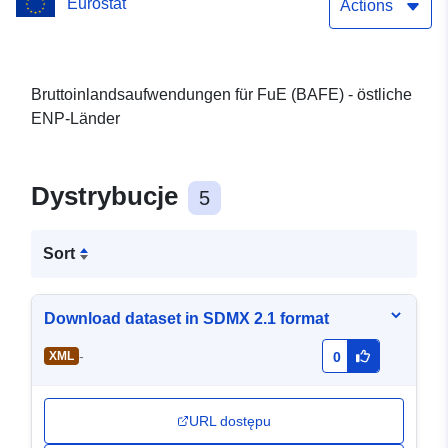
Eurostat
Actions
Bruttoinlandsaufwendungen für FuE (BAFE) - östliche
ENP-Länder
Dystrybucje
5
Sort
Download dataset in SDMX 2.1 format
-
XML
0
URL dostępu