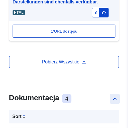
Darstellungen sind ebenfalls verfügbar.
-
HTML
0
URL dostępu
Pobierz Wszystkie
Dokumentacja
4
keyboard_arrow_up
Sort