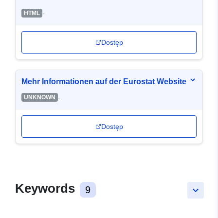
-
HTML
Dostęp
Mehr Informationen auf der Eurostat Website
-
UNKNOWN
Dostęp
Keywords
9
keyboard_arrow_down