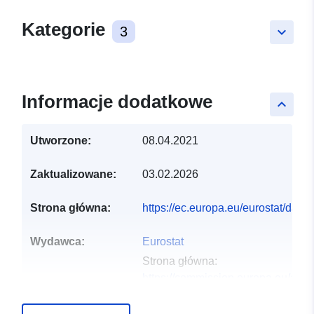
Kategorie
3
keyboard_arrow_down
Informacje dodatkowe
keyboard_arrow_up
Utworzone:
08.04.2021
Zaktualizowane:
03.02.2026
Strona główna:
https://ec.europa.eu/eurostat/da
Wydawca:
Eurostat
Strona główna:
https://commission.europa.eu/abou
and-executive-agencies/euros...