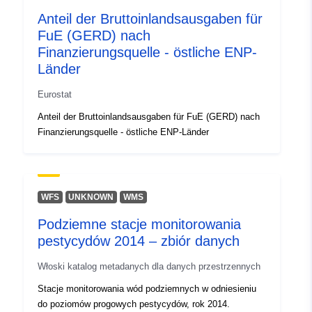
Anteil der Bruttoinlandsausgaben für
Identyfikatory:
enpe_rd_e_gerdfund
FuE (GERD) nach
Finanzierungsquelle - östliche ENP-
Inne
https://doi.org/10.2908/ENPE
Länder
identyfikatory:
Eurostat
uriRef:
http://data.europa.eu/88u/datase
Anteil der Bruttoinlandsausgaben für FuE (GERD) nach
Finanzierungsquelle - östliche ENP-Länder
Prawa dostępu:
public
Okresowość
annual
narastania:
WFS
UNKNOWN
WMS
Podziemne stacje monitorowania
Temporal
01 January 2005
pestycydów 2014 – zbiór danych
coverage:
 -
31 December 2024
Włoski katalog metadanych dla danych przestrzennych
Typ:
Statistical data
Stacje monitorowania wód podziemnych w odniesieniu
Zasób:
do poziomów progowych pestycydów, rok 2014.