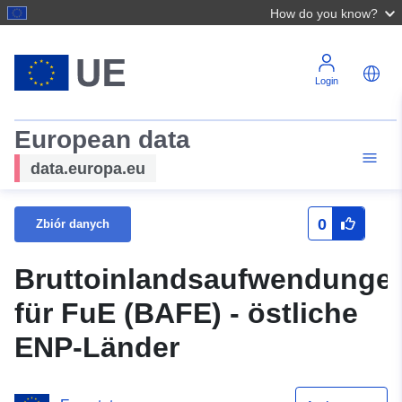
How do you know?
Login
European data
data.europa.eu
0
Zbiór danych
Bruttoinlandsaufwendunge
für FuE (BAFE) - östliche
ENP-Länder