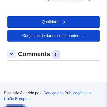
Qualidade
Conjuntos de dados semelhantes
Comments
keyboard_arrow_down
0
Este sítio é gerido pelo
Serviço das Publicações da
União Europeia