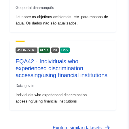
Geoportal dinamarquês
Lei sobre os objetivos ambientais, etc. para massas de
água. Os dados não são atualizados.
JSON-STAT
XLSX
PX
CSV
EQA42 - Individuals who
experienced discrimination
accessing/using financial institutions
Data.gov.ie
Individuals who experienced discrimination
accessing/using financial institutions
arrow_forward
Explore similar datasets