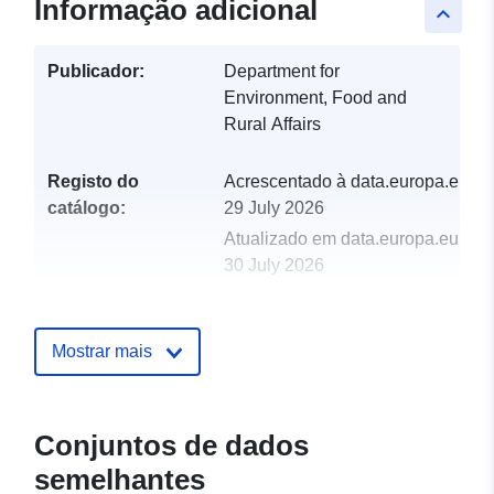
Informação adicional
keyboard_arrow_up
Publicador:
Department for
Environment, Food and
Rural Affairs
Registo do
Acrescentado à data.europa.eu:
catálogo:
29 July 2026
Atualizado em data.europa.eu:
30 July 2026
uriRef:
http://data.europa.eu/88u/dataset/
Mostrar mais
Conjuntos de dados
semelhantes