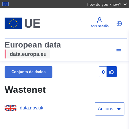
How do you know?
Abrir sessão
European data
data.europa.eu
0
Conjunto de dados
Wastenet
data.gov.uk
Actions