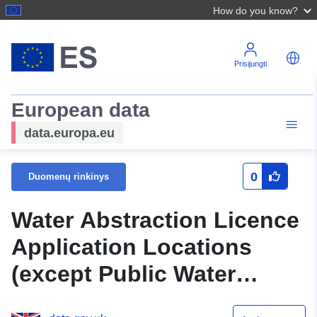
How do you know?
Prisijungti
European data
data.europa.eu
0
Duomenų rinkinys
Water Abstraction Licence
Application Locations
(except Public Water
Supplies)