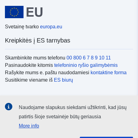
Svetainę tvarko
europa.eu
Kreipkitės į ES tarnybas
Skambinkite mums telefonu
00 800 6 7 8 9 10 11
Pasinaudokite kitomis
telefoninio ryšio galimybėmis
Rašykite mums e. paštu naudodamiesi
kontaktine forma
Susitikime viename iš
ES biurų
Socialiniai tinklai
Naudojame slapukus siekdami užtikrinti, kad jūsų
ES
socialinių tinklų kanalai
patirtis šioje svetainėje būtų geriausia
More info