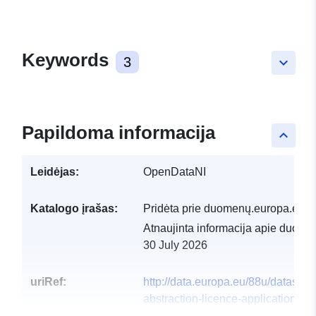
Keywords
3
keyboard_arrow_down
Papildoma informacija
keyboard_arrow_up
Leidėjas:
OpenDataNI
Katalogo įrašas:
Pridėta prie duomenų.europa.eu:
2
Atnaujinta informacija apie duome
30 July 2026
uriRef:
http://data.europa.eu/88u/dataset/w
abstraction-licence-application-
locations-except-public-water-supp