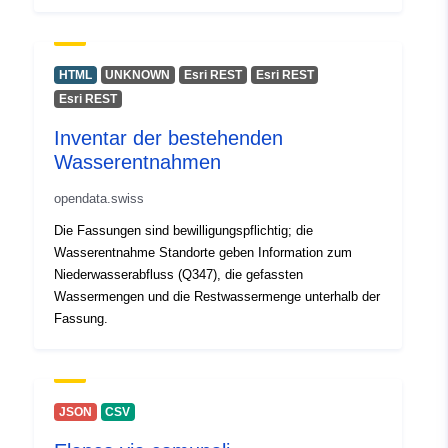
HTML
UNKNOWN
Esri REST
Esri REST
Esri REST
Inventar der bestehenden
Wasserentnahmen
opendata.swiss
Die Fassungen sind bewilligungspflichtig; die
Wasserentnahme Standorte geben Information zum
Niederwasserabfluss (Q347), die gefassten
Wassermengen und die Restwassermenge unterhalb der
Fassung.
JSON
CSV