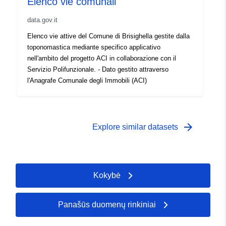
Elenco vie comunali
data.gov.it
Elenco vie attive del Comune di Brisighella gestite dalla
toponomastica mediante specifico applicativo
nell'ambito del progetto ACI in collaborazione con il
Servizio Polifunzionale. - Dato gestito attraverso
l'Anagrafe Comunale degli Immobili (ACI)
arrow_forward
Explore similar datasets
Kokybė
Panašūs duomenų rinkiniai