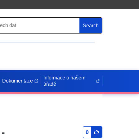
Search
Informace o našem
Dokumentace
úřadě
 -
0