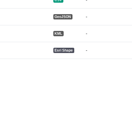
-
GeoJSON
-
KML
-
Esri Shape