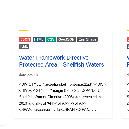
JSON
HTML
CSV
GeoJSON
Esri Shape
KML
Water Framework Directive
Protected Area - Shellfish Waters
data.gov.uk
d
<DIV STYLE="text-align:Left;font-size:12pt"><DIV>
<
<DIV><P STYLE="margin:0 0 0 0;"><SPAN>EU
<
Shellfish Waters Directive (2006) was repealed in
S
2013 and all</SPAN><SPAN> </SPAN>
2
<SPAN>responsibility for</SPAN><SPAN>
<
</SPAN><SPAN>legislative protection</SPAN>
<
<SPAN> </SPAN><SPAN>of shellfish waters was
<
subsumed into the Water Framework Directive.
s