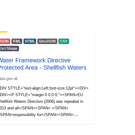
JSON
KML
HTML
GeoJSON
CSV
Esri Shape
Water Framework Directive
Protected Area - Shellfish Waters
ata.gov.uk
DIV STYLE="text-align:Left;font-size:12pt"><DIV>
DIV><P STYLE="margin:0 0 0 0;"><SPAN>EU
hellfish Waters Directive (2006) was repealed in
013 and all</SPAN><SPAN> </SPAN>
SPAN>responsibility for</SPAN><SPAN>
/SPAN><SPAN>legislative protection</SPAN>
SPAN> </SPAN><SPAN>of shellfish waters was
ubsumed into the Water Framework Directive.