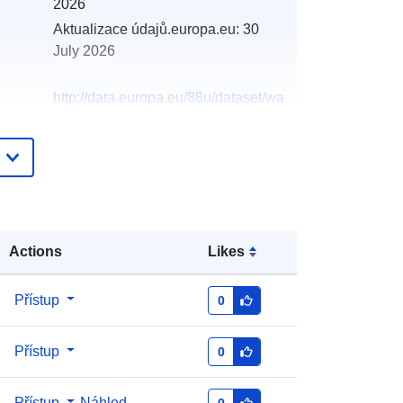
2026
Aktualizace údajů.europa.eu:
30
July 2026
http://data.europa.eu/88u/dataset/wa
ter-framework-directive-protected-
area-shellfish-waters3
Actions
Likes
Přístup
0
Přístup
0
Přístup
Náhled
0