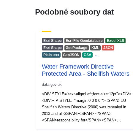
Podobné soubory dat
Esri Shape
Esri File Geodatabase
Excel XLS
Esri Shape
GeoPackage
KML
JSON
...
Plain text
GeoJSON
CSV
Water Framework Directive
Protected Area - Shellfish Waters
data.gov.uk
<DIV STYLE="text-align:Left;font-size:12pt"><DIV>
<DIV><P STYLE="margin:0 0 0 0;"><SPAN>EU
Shellfish Waters Directive (2006) was repealed in
2013 and all</SPAN><SPAN> </SPAN>
<SPAN>responsibility for</SPAN><SPAN>
</SPAN><SPAN>legislative protection</SPAN>