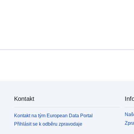
</SPAN><SPAN> All legislative management of
<
shellfish waters is now carried out under the Water
s
Framework Directive.</SPAN></P><P /><P /><P
F
/></DIV></DIV></DIV>
/
Kontakt
Inf
Naše
Kontakt na tým European Data Portal
Zpr
Přihlásit se k odběru zpravodaje