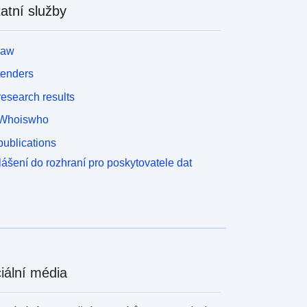
atní služby
law
tenders
esearch results
Whoiswho
ublications
lášení do rozhraní pro poskytovatele dat
iální média