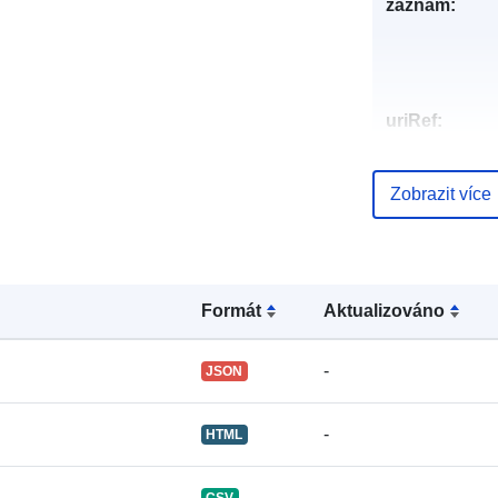
záznam:
uriRef:
Zobrazit více
Formát
Aktualizováno
-
JSON
-
HTML
-
CSV