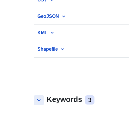
GeoJSON
KML
Shapefile
Keywords
keyboard_arrow_down
3