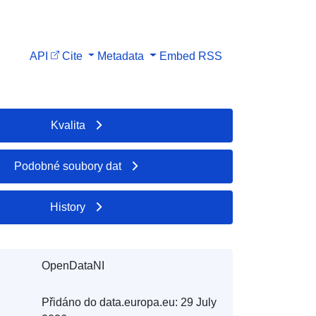
API
Cite
Metadata
Embed
RSS
Kvalita
Podobné soubory dat
History
OpenDataNI
Přidáno do data.europa.eu:
29 July