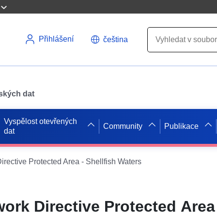
Přihlášení
čeština
pských dat
Vyspělost otevřených
Community
Publikace
dat
rective Protected Area - Shellfish Waters
ork Directive Protected Area