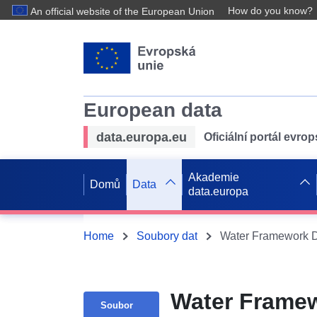
How do you know?
An official website of the European Union
European data
data.europa.eu
Oficiální portál evro
Akademie
Domů
Data
data.europa
Home
Soubory dat
Water Framework Di
Water Framew
Soubor