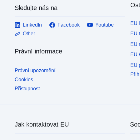
Ost
Sledujte nás na
EU 
LinkedIn
Facebook
Youtube
EU 
Other
EU r
Právní informace
EU 
EU p
Právní upozornění
Přih
Cookies
Přístupnost
Jak kontaktovat EU
Soc