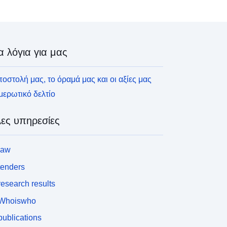
α λόγια για μας
οστολή μας, το όραμά μας και οι αξίες μας
ερωτικό δελτίο
ες υπηρεσίες
law
tenders
esearch results
Whoiswho
ublications