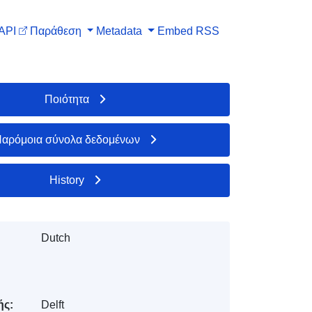
API
Παράθεση
Metadata
Embed
RSS
Ποιότητα
αρόμοια σύνολα δεδομένων
History
Dutch
ής:
Delft