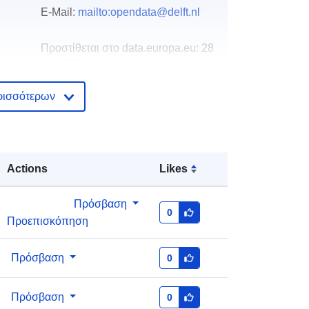
E-Mail:
mailto:opendata@delft.nl
Προστίθεται στο data.europa.eu:
28
July 2026
Επικαιροποιήθηκε στα data.europa.eu:
ρισσότερων
29 July 2026
http://data.europa.eu/88u/dataset/wa
teren-delft
Actions
Likes
νη
unknown
α:
Πρόσβαση
0
Προεπισκόπηση
Πρόσβαση
0
Πρόσβαση
0