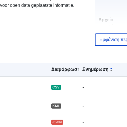
voor open data geplaatste informatie.
Αρχείο
καταλόγου:
Εμφάνιση πε
uriRef:
Διαμόρφωση
Ενημέρωση
Συσσωρευμέ
περιοδικότητ
-
CSV
-
KML
-
JSON