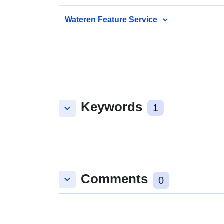
Wateren Feature Service
Keywords
keyboard_arrow_down
1
Comments
keyboard_arrow_down
0