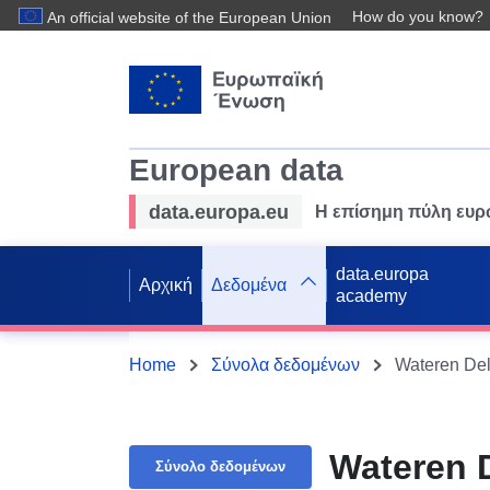
How do you know?
An official website of the European Union
European data
data.europa.eu
Η επίσημη πύλη ευ
data.europa
Αρχική
Δεδομένα
academy
Home
Σύνολα δεδομένων
Wateren Del
Wateren D
Σύνολο δεδομένων