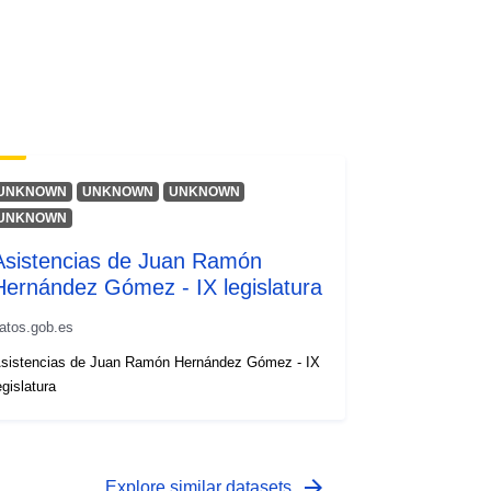
UNKNOWN
UNKNOWN
UNKNOWN
UNKNOWN
Asistencias de Juan Ramón
Hernández Gómez - IX legislatura
atos.gob.es
sistencias de Juan Ramón Hernández Gómez - IX
egislatura
arrow_forward
Explore similar datasets