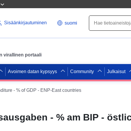
Sisäänkirjautuminen
suomi
virallinen portaali
Avoimen datan kypsyys
Community
Julkaisut
diture - % of GDP - ENP-East countries
ausgaben - % am BIP - östli