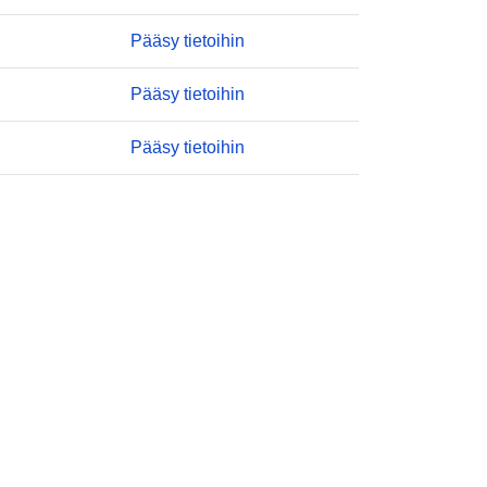
Pääsy tietoihin
annual
:
Pääsy tietoihin
01 January 2005
Pääsy tietoihin
 -
31 December 2023
Statistical data
Tietoaineistolinkki:
http://publications.europa.eu/resourc
e/authority/dataset-
type/STATISTICAL