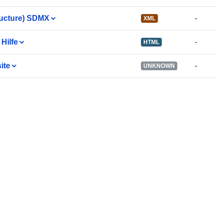
ucture) SDMX
-
XML
Kertymän
jaksottaisuus
 Hilfe
-
HTML
Ajallinen
ite
-
UNKNOWN
kattavuus:
Tyyppi: