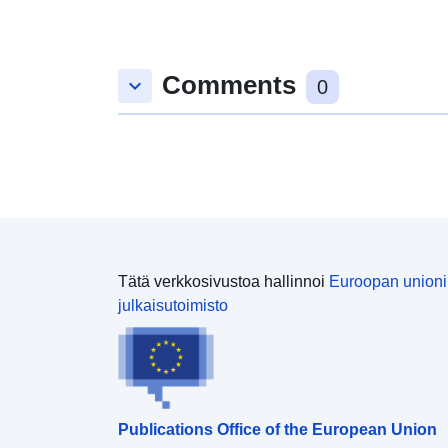
Comments
keyboard_arrow_down
0
Tätä verkkosivustoa hallinnoi
Euroopan union
julkaisutoimisto
Publications Office of the European Union