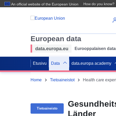
How do you know?
An official website of the European Union
European data
data.europa.eu
Eurooppalaisen datan 
Etusivu
Data
data.europa academy
Home
Tietoaineistot
Health care expen
Gesundheits
Tietoaineisto
Länder