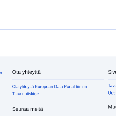
Ota yhteyttä
Siv
in
Tavo
Ota yhteyttä European Data Portal-tiimiin
Uuti
Tilaa uutiskirje
Muu
Seuraa meitä