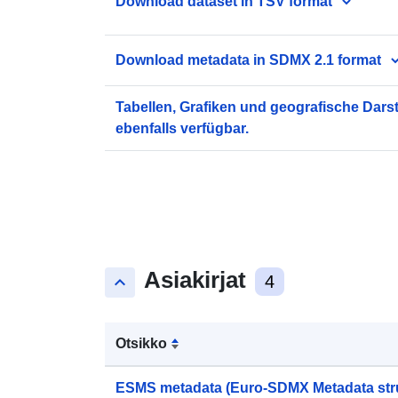
Download dataset in TSV format
Download metadata in SDMX 2.1 format
Tabellen, Grafiken und geografische Dars
ebenfalls verfügbar.
Asiakirjat
keyboard_arrow_up
4
Otsikko
ESMS metadata (Euro-SDMX Metadata str