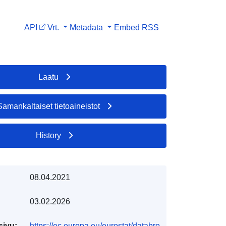
API
Vrt.
Metadata
Embed
RSS
Laatu
Samankaltaiset tietoaineistot
History
08.04.2021
03.02.2026
sivu:
https://ec.europa.eu/eurostat/databro