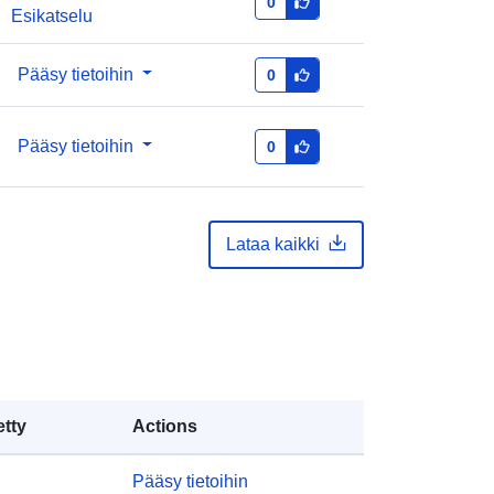
0
teri:
2026
Esikatselu
Päivitetty data.europa.eu:
28 July
2026
Pääsy tietoihin
0
Moldova
Georgia
Pääsy tietoihin
0
Ukraine
Belarus
Azerbaijan
Lataa kaikki
enpe_hlth_exp
et:
https://doi.org/10.2908/ENPE_HLTH
_EXP
http://data.europa.eu/88u/dataset/wb
etty
Actions
pip23smzjt4dcvytcvg
Pääsy tietoihin
et:
public