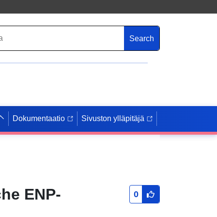
Search
Dokumentaatio
Sivuston ylläpitäjä
che ENP-
0