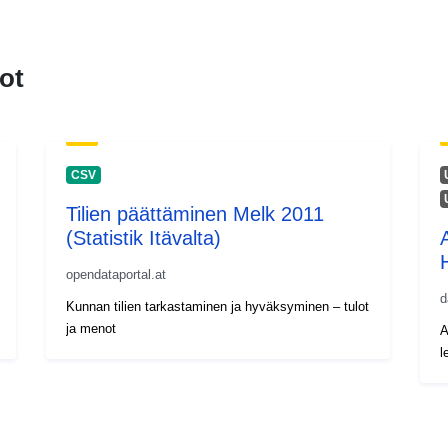
ot
CSV
Tilien päättäminen Melk 2011
(Statistik Itävalta)
opendataportal.at
d
Kunnan tilien tarkastaminen ja hyväksyminen – tulot
ja menot
A
l