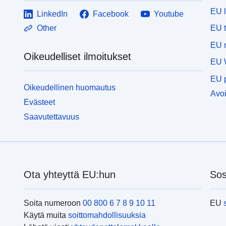
EU 
LinkedIn
Facebook
Youtube
EU 
Other
EU r
Oikeudelliset ilmoitukset
EU 
EU p
Oikeudellinen huomautus
Avoi
Evästeet
Saavutettavuus
Ota yhteyttä EU:hun
Sos
Soita numeroon
00 800 6 7 8 9 10 11
EU
Käytä muita
soittomahdollisuuksia