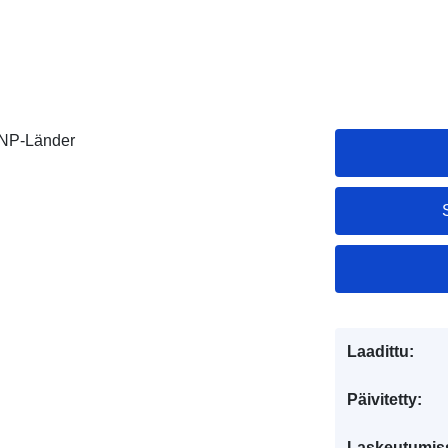
ENP-Länder
Laadittu:
Päivitetty:
Laskeutumis