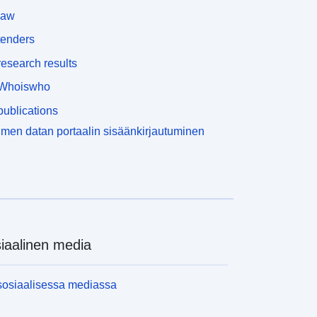
law
tenders
esearch results
Whoiswho
ublications
men datan portaalin sisäänkirjautuminen
iaalinen media
sosiaalisessa mediassa