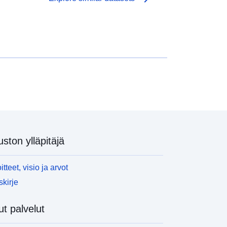
uston ylläpitäjä
itteet, visio ja arvot
skirje
t palvelut