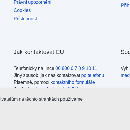
Právní upozornění
Přih
Cookies
Přístupnost
Jak kontaktovat EU
Soc
Telefonicky na lince
00 800 6 7 8 9 10 11
Vyhl
Jiný způsob, jak nás kontaktovat
po telefonu
méd
Písemně, pomocí
kontaktního formuláře
Osobně, v
kontaktním místě EU
Org
živatelům na těchto stránkách používáme
Vyhl