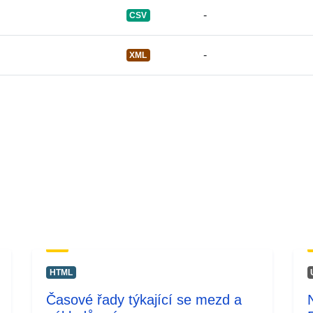
-
CSV
-
XML
HTML
Časové řady týkající se mezd a