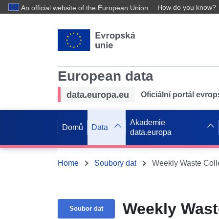
How do you know?
An official website of the European Union
European data
data.europa.eu
Oficiální portál evro
Akademie
Domů
Data
data.europa
Home
Soubory dat
Weekly Waste Coll
Weekly Wast
Soubor dat