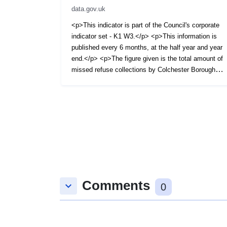
data.gov.uk
<p>This indicator is part of the Council's corporate
indicator set - K1 W3.</p> <p>This information is
published every 6 months, at the half year and year
end.</p> <p>The figure given is the total amount of
missed refuse collections by Colchester Borough
Council.</p> <p>Across the 4 types of refuse and
recycling, the waste service makes approximately
306,000 collections per week. As a performance
measure, we aim to keep missed collections below
104 per week.</p> <p>In 2014-15, we averaged 94
missed collections per week out of 306,000
collections. This mean we missed 0.032% of
weekly collections, or 305,906 (99.97%) out of
306,000 collections were successfully made. </p>
Comments
keyboard_arrow_down
0