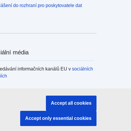
lášení do rozhraní pro poskytovatele dat
iální média
edávání informačních kanálů EU v
sociálních
iích
ány a instituce EU
Accept all cookies
edávání orgánů a institucí EU
Accept only essential cookies