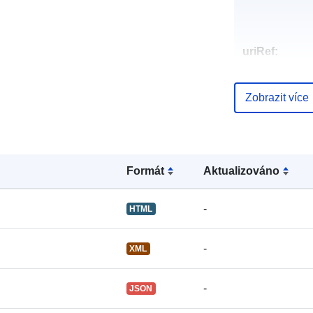
uriRef:
Zobrazit více
Formát
Aktualizováno
-
HTML
-
XML
-
JSON