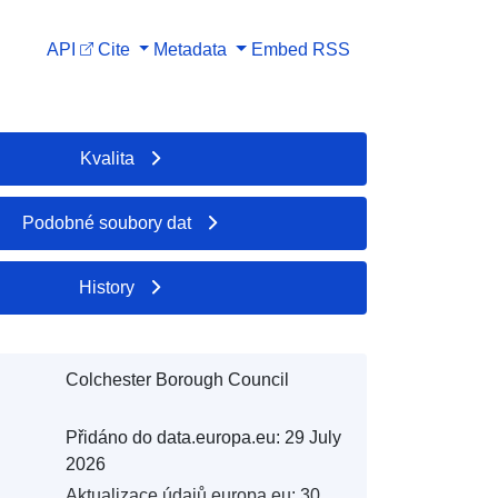
API
Cite
Metadata
Embed
RSS
Kvalita
Podobné soubory dat
History
Colchester Borough Council
Přidáno do data.europa.eu:
29 July
2026
Aktualizace údajů.europa.eu:
30