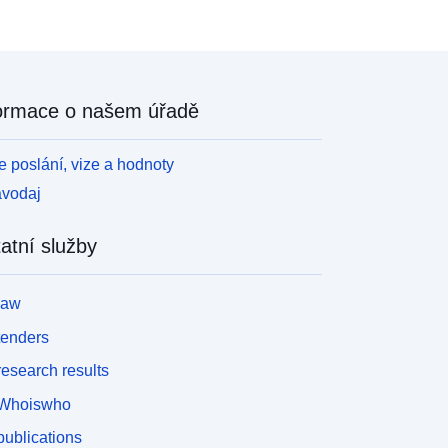
ormace o našem úřadě
 poslání, vize a hodnoty
avodaj
atní služby
law
tenders
esearch results
Whoiswho
ublications