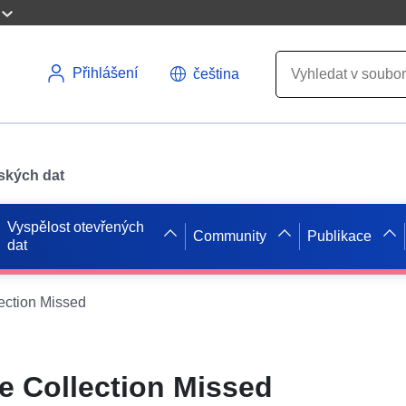
Přihlášení
čeština
pských dat
Vyspělost otevřených
Community
Publikace
dat
ection Missed
e Collection Missed