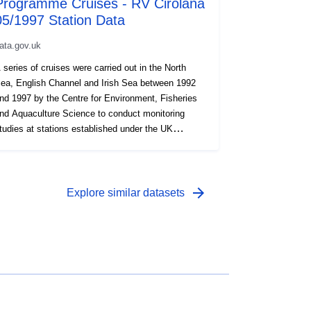
Programme Cruises - RV Cirolana
05/1997 Station Data
ata.gov.uk
 series of cruises were carried out in the North
a, English Channel and Irish Sea between 1992
nd 1997 by the Centre for Environment, Fisheries
 Science to conduct monitoring
udies at stations established under the UK
ational Monitoring Programme (NMP). Physical
surements were taken as well as the collection
f samples for chemical and biological effects
tudies. This data consists of the station locations
arrow_forward
Explore similar datasets
pled in 1997, ancillary data recorded (e.g.
alinity, temperature), and some analysis data of
ediment and water bottle samples.