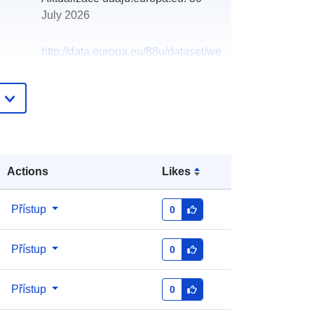
July 2026
http://data.europa.eu/88u/dataset/we
ekly-waste-collection-missed
Actions
Likes
Přístup
0
Přístup
0
Přístup
0