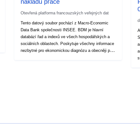
nákladů práce
Otevřená platforma francouzských veřejných dat
d
Tento datový soubor pochází z Macro-Economic
Data Bank společnosti INSEE. BDM je hlavní
A
databází řad a indexů ve všech hospodářských a
Se
sociálních oblastech. Poskytuje všechny informace
a
nezbytné pro ekonomickou diagnózu a obecněji pro
and Aquaculture
analýzu výkyvů hospodářské činnosti na
st
celosvětové a odvětvové úrovni v harmonizované
N
prezentaci pro soubor sérií z více zdrojů. Platy:
mea
Roční platy Čtvrtletní indexy mezd v soukromém
o
sektoru SMIC – sazby příspěvků na sociální
s
zabezpečení – indexy veřejné služby Náklady na
sam
pracovní sílu: Index hodinových nákladů práce
s
Index nákladů práce v průmyslu, stavebnictví a
s
terciárním sektoru