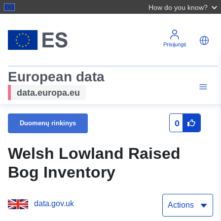
How do you know?
Prisijungti
European data
data.europa.eu
0
Duomenų rinkinys
Welsh Lowland Raised
Bog Inventory
data.gov.uk
Actions