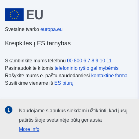
Svetainę tvarko
europa.eu
Kreipkitės į ES tarnybas
Skambinkite mums telefonu
00 800 6 7 8 9 10 11
Pasinaudokite kitomis
telefoninio ryšio galimybėmis
Rašykite mums e. paštu naudodamiesi
kontaktine forma
Susitikime viename iš
ES biurų
Socialiniai tinklai
Naudojame slapukus siekdami užtikrinti, kad jūsų
ES
socialinių tinklų kanalai
patirtis šioje svetainėje būtų geriausia
More info