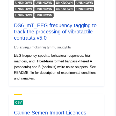
UNKNOWN
UNKNOWN
UNKNOWN
UNKNOWN
UNKNOWN
UNKNOWN
UNKNOWN
UNKNOWN
...
UNKNOWN
UNKNOWN
DS6_mT_EEG frequency tagging to
track the processing of vibrotactile
contrasts.v5.0
ES atvirųjų mokslinių tyrimų saugykla
EEG frequency spectra, behavioral responses, trial
matrices, and Hilbert-transformed banpass-filtered A
(standards) and B (oddballs) white noise snippets. See
README file for description of experimental conditions
and variables.
CSV
Canine Semen Import Licences