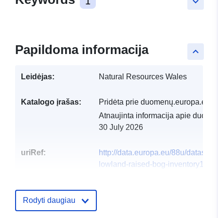
1
keyboard_arrow_down
Papildoma informacija
keyboard_arrow_up
Leidėjas:
Natural Resources Wales
Katalogo įrašas:
Pridėta prie duomenų.europa.eu:
2
Atnaujinta informacija apie duome
30 July 2026
uriRef:
http://data.europa.eu/88u/dataset/
lowland-raised-bog-inventory1
Rodyti daugiau