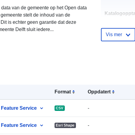
en data van de gemeente op het Open data
Katalogoppta
 gemeente stelt de inhoud van de
Dit is echter geen garantie dat deze
eente Delft sluit iedere...
Vis mer
uriRef:
Påløpningsp
isitet:
Format
Oppdatert
Feature Service
-
CSV
Feature Service
-
Esri Shape