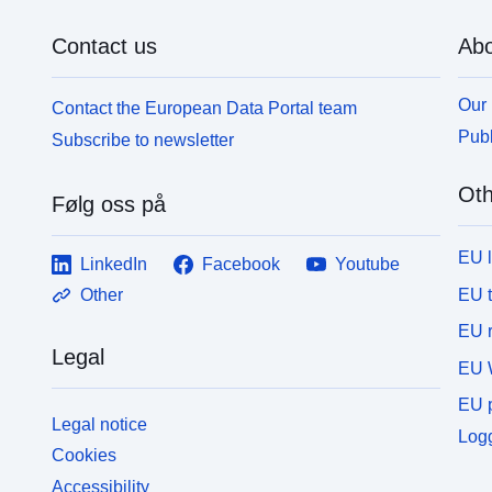
Contact us
Abo
Our 
Contact the European Data Portal team
Publ
Subscribe to newsletter
Oth
Følg oss på
EU 
LinkedIn
Facebook
Youtube
EU 
Other
EU r
Legal
EU 
EU p
Legal notice
Logg
Cookies
Accessibility