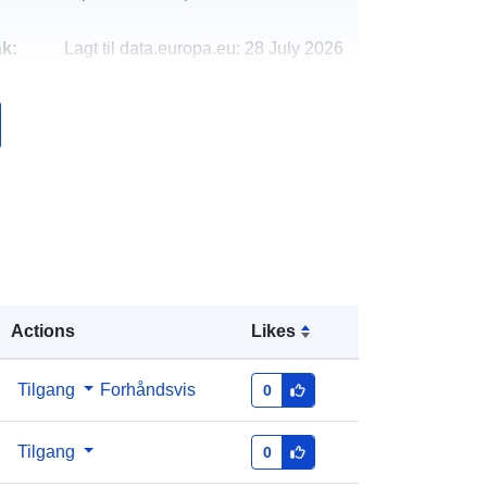
k:
Lagt til data.europa.eu:
28 July 2026
Oppdatert på data.europa.eu:
29
July 2026
http://data.europa.eu/88u/dataset/we
lstandwelstandsnota-
gemeentegrens-delft
eriod
unknown
Actions
Likes
Tilgang
Forhåndsvis
0
Tilgang
0