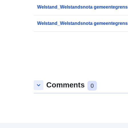
Welstand_Welstandsnota gemeentegrens 
Welstand_Welstandsnota gemeentegrens 
Comments
keyboard_arrow_down
0