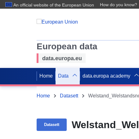
How do you know?
An official website of the European Union
European data
data.europa.eu
Home
Data
data.europa academy
Home
Datasett
Welstand_Welstandsno
Welstand_Wel
Datasett