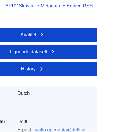
API
Skriv ut
Metadata
Embed
RSS
Kvalitet
Lignende datasett
History
Dutch
er:
Delft
E-post:
mailto:opendata@delft.nl