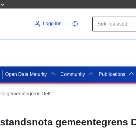
Logg inn
Open Data Maturity
Community
Publications
ta gemeentegrens Delft
standsnota gemeentegrens D