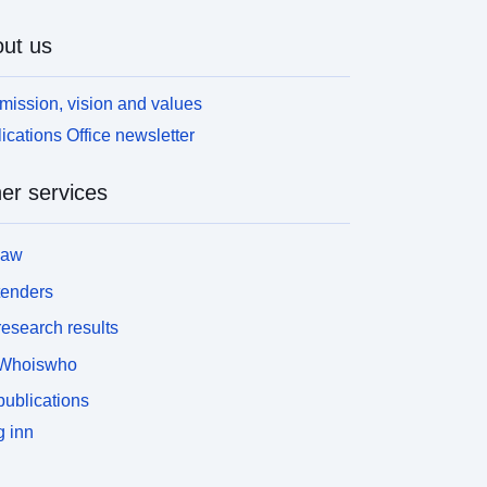
ut us
mission, vision and values
ications Office newsletter
er services
law
tenders
esearch results
Whoiswho
ublications
 inn