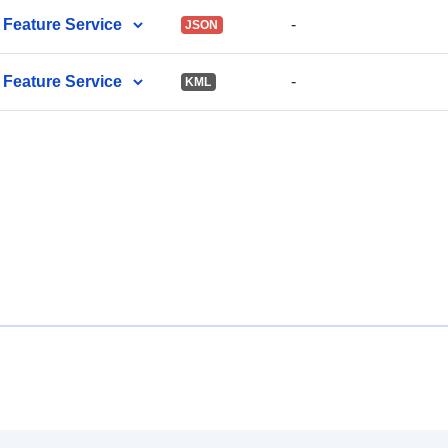
Feature Service
-
JSON
Feature Service
-
KML