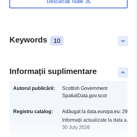
Descărcați Toate
Keywords
10
keyboard_arrow_down
Informații suplimentare
keyboard_arrow_up
Autorul publicării:
Scottish Government
SpatialData.gov.scot
Registru catalog:
Adăugat la data.europa.eu:
29 Jul
Informații actualizate la data a.eur
30 July 2026