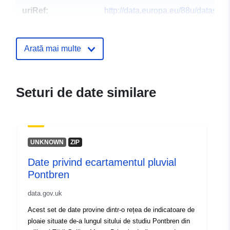
uriRef:
http://data.europa.eu/88u/dataset/w
challenge-fund-footpaths
Arată mai multe
Seturi de date similare
UNKNOWN
ZIP
Date privind ecartamentul pluvial
Pontbren
data.gov.uk
Acest set de date provine dintr-o rețea de indicatoare de
ploaie situate de-a lungul sitului de studiu Pontbren din