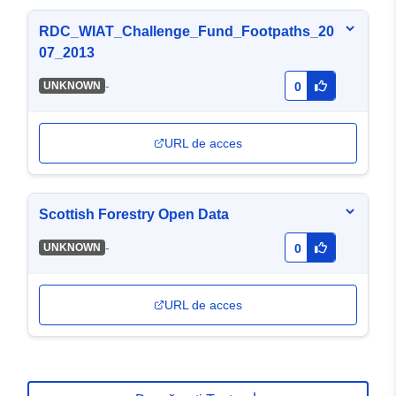
RDC_WIAT_Challenge_Fund_Footpaths_20
07_2013
-
UNKNOWN
0
URL de acces
Scottish Forestry Open Data
-
UNKNOWN
0
URL de acces