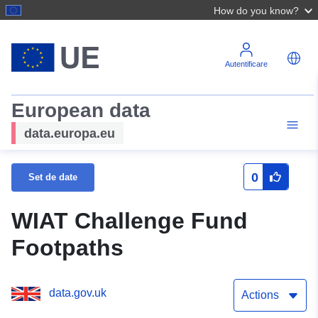
How do you know?
Autentificare
European data
data.europa.eu
0
Set de date
WIAT Challenge Fund
Footpaths
data.gov.uk
Actions