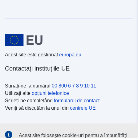
Acest site este gestionat
europa.eu
Contactați instituțiile UE
Sunați-ne la numărul
00 800 6 7 8 9 10 11
Utilizați alte
opțiuni telefonice
Scrieți-ne completând
formularul de contact
Veniți să discutăm la unul din
centrele UE
Platformele de comunicare socială
Acest site folosește cookie-uri pentru a îmbunătăți