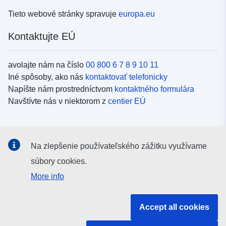
Tieto webové stránky spravuje
europa.eu
Kontaktujte EÚ
avolajte nám na číslo
00 800 6 7 8 9 10 11
Iné spôsoby, ako nás
kontaktovať telefonicky
Napíšte nám prostredníctvom
kontaktného formulára
Navštívte nás v niektorom z
centier EÚ
Sociálne médiá
Na zlepšenie používateľského zážitku využívame
Kanály EÚ na
sociálnych médiách
súbory cookies.
More info
Inštitúcie a orgány EÚ
Accept all cookies