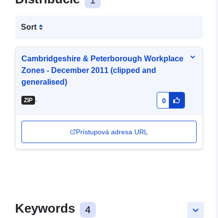
1
Sort
Cambridgeshire & Peterborough Workplace
Zones - December 2011 (clipped and
generalised)
-
ZIP
0
Prístupová adresa URL
Keywords
4
keyboard_arrow_down