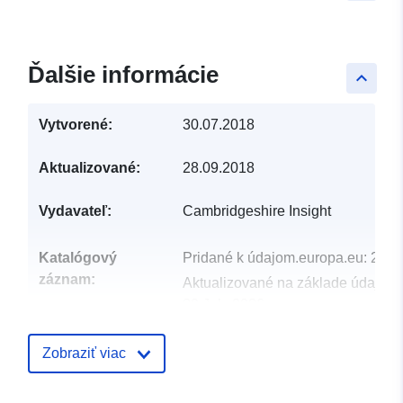
Ďalšie informácie
keyboard_arrow_up
Vytvorené:
30.07.2018
Aktualizované:
28.09.2018
Vydavateľ:
Cambridgeshire Insight
Katalógový
Pridané k údajom.europa.eu:
29 J
záznam:
Aktualizované na základe údajov.
30 July 2026
uriRef:
http://data.europa.eu/88u/dataset/
Zobraziť viac
zones-december-20111