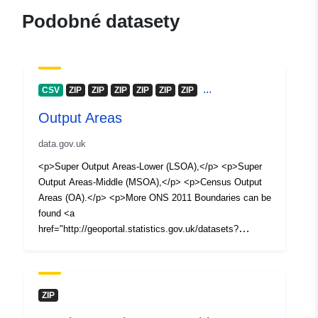
Podobné datasety
...
CSV
ZIP
ZIP
ZIP
ZIP
ZIP
ZIP
Output Areas
data.gov.uk
<p>Super Output Areas-Lower (LSOA),</p> <p>Super
Output Areas-Middle (MSOA),</p> <p>Census Output
Areas (OA).</p> <p>More ONS 2011 Boundaries can be
found <a
href="http://geoportal.statistics.gov.uk/datasets?
q=Boundaries&amp;sort_by=updated_at&amp;sort_orde
r=dsc">here</a>.</p> <p>Boundaries for these
geographies have been generalised (to 20 metres) and
clipped. You can find further information on these
ZIP
formats in the downloadable <a