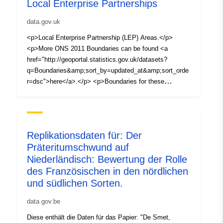
Local Enterprise Partnerships
href="https://www.arcgis.com/sharing/rest/content/items
/13e58e58db52423b91a3eb99c67a8c40/data">Boundary
data.gov.uk
Guidance document</a> on the Open Geography portal.
</p> <p>All these products are supplied under the <a
<p>Local Enterprise Partnership (LEP) Areas.</p>
href="https://www.ons.gov.uk/methodology/geography/lic
<p>More ONS 2011 Boundaries can be found <a
ences">Open Government Licence and Ordnance
href="http://geoportal.statistics.gov.uk/datasets?
Survey Open Data terms and conditions</a>.</p>
q=Boundaries&amp;sort_by=updated_at&amp;sort_orde
r=dsc">here</a>.</p> <p>Boundaries for these
geographies have been generalised (to 20 metres) and
clipped. You can find further information on these
formats in the downloadable <a
href="https://www.arcgis.com/sharing/rest/content/items
Replikationsdaten für: Der
/13e58e58db52423b91a3eb99c67a8c40/data">Boundary
Präteritumschwund auf
Guidance document</a> on the Open Geography portal.
Niederländisch: Bewertung der Rolle
</p> <p>All these products are supplied under the <a
href="https://www.ons.gov.uk/methodology/geography/lic
des Französischen in den nördlichen
ences">Open Government Licence and Ordnance
und südlichen Sorten.
Survey Open Data terms and conditions</a>.</p>
data.gov.be
Diese enthält die Daten für das Papier: "De Smet,