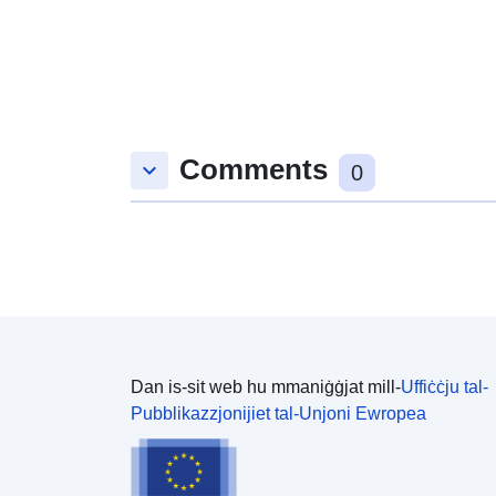
Comments
keyboard_arrow_down
0
Dan is-sit web hu mmaniġġjat mill-
Uffiċċju tal-
Pubblikazzjonijiet tal-Unjoni Ewropea