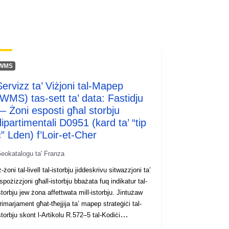
Austria
Malta
Norway
Luxembourg
North Macedonia
WMS
United Kingdom
Servizz ta’ Viżjoni tal-Mapep
tps00103
(WMS) tas-sett ta’ data: Fastidju
— Żoni esposti għal storbju
https://doi.org/10.2908/TPS00103
dipartimentali D0951 (kard ta’ “tip
c” Lden) f’Loir-et-Cher
eokatalogu ta' Franza
http://data.europa.eu/88u/dataset/xu
quf0e3ivwwuhhilt9z1q
ż-żoni tal-livell tal-istorbju jiddeskrivu sitwazzjoni ta’
spożizzjoni għall-istorbju bbażata fuq indikatur tal-
storbju jew żona affettwata mill-istorbju. Jintużaw
public
rimarjament għat-tħejjija ta’ mapep strateġiċi tal-
storbju skont l-Artikolu R.572–5 tal-Kodiċi
mbjentali.