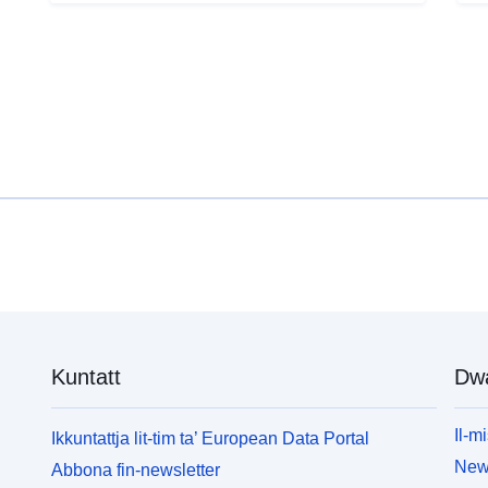
Perjodiċità ta
Dovuti:
Kopertura
temporali:
Tip:
Kuntatt
Dw
Il-mi
Ikkuntattja lit-tim ta’ European Data Portal
News
Abbona fin-newsletter