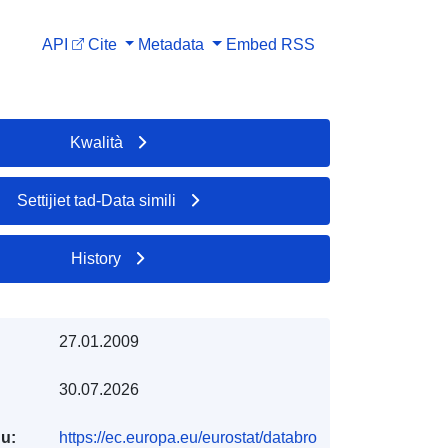
API
Cite
Metadata
Embed
RSS
Kwalità
Settijiet tad-Data simili
History
27.01.2009
30.07.2026
du:
https://ec.europa.eu/eurostat/databro