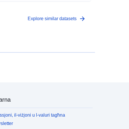
d-
annual
arrow_forward
Explore similar datasets
01 January 2013
 -
31 December 2024
Statistical data
Riżorsa:
http://publications.europa.eu/resourc
e/authority/dataset-
type/STATISTICAL
arna
ssjoni, il-viżjoni u l-valuri tagħna
letter