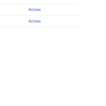
Estonia
Finland
Aċċess
Croatia
Poland
Aċċess
Kosovo
Italy
Portugal
Romania
Latvia
European Union
Germany
Slovakia
Hungary
Slovenia
Czechia
France
Montenegro
Switzerland
Iceland