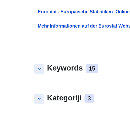
Eurostat - Europäische Statistiken: Online
Mehr Informationen auf der Eurostat Webs
Keywords
keyboard_arrow_down
15
Kategoriji
keyboard_arrow_down
3