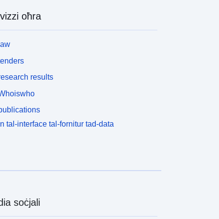
vizzi oħra
law
tenders
esearch results
Whoiswho
ublications
n tal-interface tal-fornitur tad-data
ia soċjali