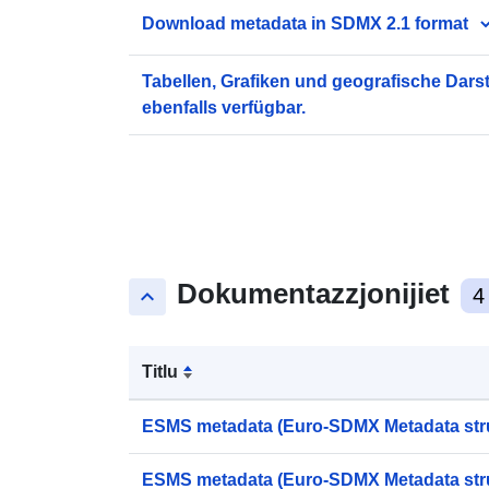
Download metadata in SDMX 2.1 format
Tabellen, Grafiken und geografische Dars
ebenfalls verfügbar.
Dokumentazzjonijiet
keyboard_arrow_up
4
Titlu
ESMS metadata (Euro-SDMX Metadata str
ESMS metadata (Euro-SDMX Metadata str