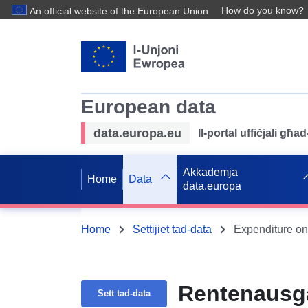
How do you know?
An official website of the European Union
European data
data.europa.eu
Il-portal uffiċjali għ
Akkademja
Home
Data
data.europa
Home
Settijiet tad-data
Expenditure on
Rentenausga
Sett tad-data