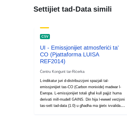
Settijiet tad-Data simili
CSV
UI - Emissjonijiet atmosferiċi ta'
CO (Pjattaforma LUISA
REF2014)
Ċentru Konġunt tar-Riċerka
L-indikatur juri d-distribuzzjoni spazjali tal-
emissjonijiet tas-CO (Carbon monixide) madwar l-
Ewropa. L-emissjonijiet totali għal kull pajjiż huma
derivati mill-mudell GAINS. Din hija l-ewwel verżjoni
tas-sett tad-data (1.0) u għadha ma ġietx ivvalidata
b’mod estensiv.