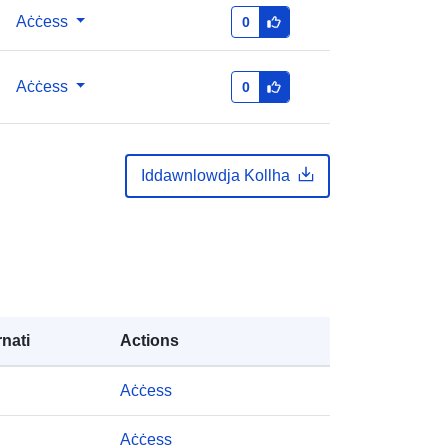
Aċċess
Aġġornat fuq data.europa.eu:
31
0
July 2026
Aċċess
0
li:
Belgium
Spain
Lithuania
Bosnia and Herzegovina
Iddawnlowdja Kollha
Bulgaria
Serbia
Greece
Liechtenstein
Denmark
Cyprus
Netherlands
nati
Actions
Turkey
Sweden
Aċċess
Ireland
Albania
Aċċess