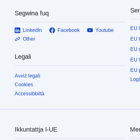
Ser
Segwina fuq
EU 
LinkedIn
Facebook
Youtube
EU 
Other
EU r
Legali
EU 
EU p
Avviż legali
Logi
Cookies
Aċċessibbiltà
Ikkuntattja l-UE
Med