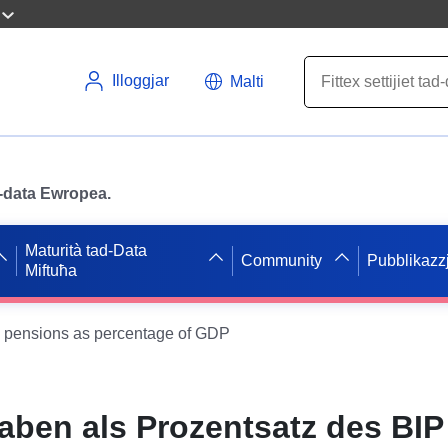
Illoggjar
Malti
ad-data Ewropea.
Maturità tad-Data
Community
Pubblikazzj
Miftuħa
 pensions as percentage of GDP
ben als Prozentsatz des BIP