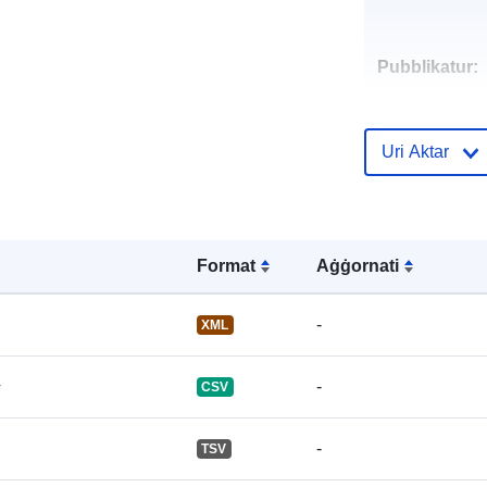
Pubblikatur:
Uri Aktar
Punti ta' Kunt
Format
Aġġornati
-
XML
-
CSV
-
TSV
Reġistru tal-
Katalgu: