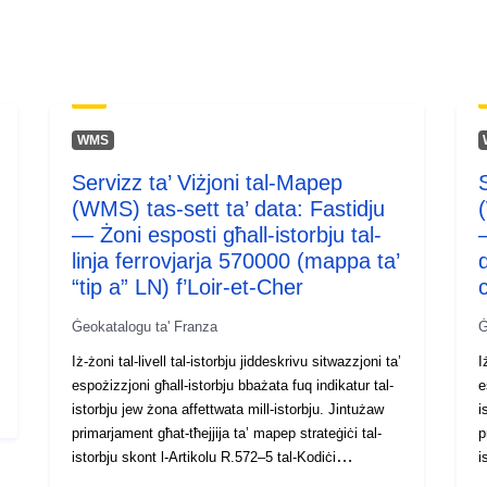
WMS
Servizz ta’ Viżjoni tal-Mapep
Identifikaturi:
(WMS) tas-sett ta’ data: Fastidju
— Żoni esposti għall-istorbju tal-
Identifikaturi
linja ferrovjarja 570000 (mappa ta’
Oħra:
“tip a” LN) f’Loir-et-Cher
Ġeokatalogu ta' Franza
Ġ
uriRef:
Iż-żoni tal-livell tal-istorbju jiddeskrivu sitwazzjoni ta’
I
espożizzjoni għall-istorbju bbażata fuq indikatur tal-
e
istorbju jew żona affettwata mill-istorbju. Jintużaw
Drittijiet ta'
i
primarjament għat-tħejjija ta’ mapep strateġiċi tal-
p
Aċċess:
istorbju skont l-Artikolu R.572–5 tal-Kodiċi
i
Ambjentali.
A