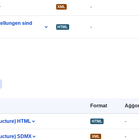
-
XML
tellungen sind
-
HTML
Riżors Spazja
Format
Aġġor
ucture) HTML
-
HTML
ucture) SDMX
-
XML