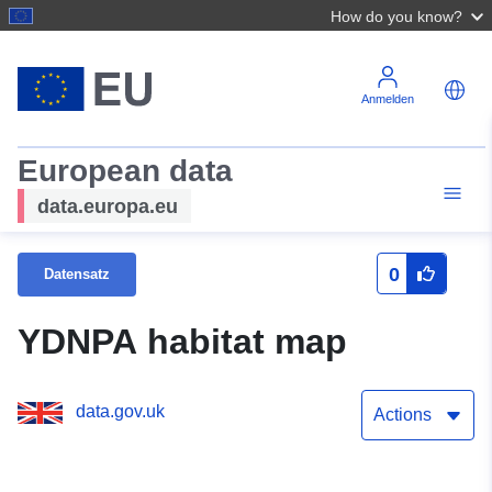
How do you know?
Anmelden
European data
data.europa.eu
0
Datensatz
YDNPA habitat map
data.gov.uk
Actions