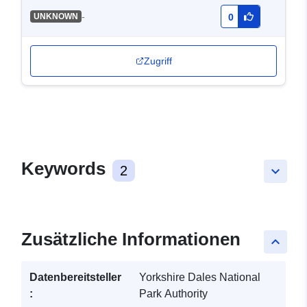
-
UNKNOWN
0
Zugriff
Keywords
2
keyboard_arrow_down
Zusätzliche Informationen
keyboard_arrow_up
Datenbereitsteller
Yorkshire Dales National
:
Park Authority