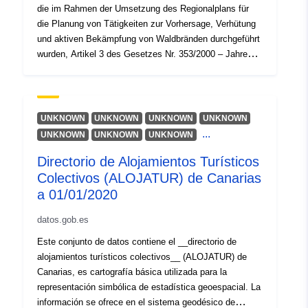
die im Rahmen der Umsetzung des Regionalplans für
die Planung von Tätigkeiten zur Vorhersage, Verhütung
und aktiven Bekämpfung von Waldbränden durchgeführt
wurden, Artikel 3 des Gesetzes Nr. 353/2000 – Jahre
2011-2012. Regionale thematische Karte, abgeleitet aus
der Klassifizierung der Elemente der Regionalen
thematischen Karte der Forstarten 2006
(Sommerklassifikation durch Tammaro F.)
UNKNOWN
UNKNOWN
UNKNOWN
UNKNOWN
...
UNKNOWN
UNKNOWN
UNKNOWN
Directorio de Alojamientos Turísticos
Colectivos (ALOJATUR) de Canarias
a 01/01/2020
datos.gob.es
Este conjunto de datos contiene el __directorio de
alojamientos turísticos colectivos__ (ALOJATUR) de
Canarias, es cartografía básica utilizada para la
representación simbólica de estadística geoespacial. La
información se ofrece en el sistema geodésico de