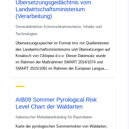
Übersetzungsgedächtnis vom
Landwirtschaftsministerium
(Verarbeitung)
Generaldirektion Kommunikationsnetze, Inhalte und
Technologien
Übersetzungsspeicher im Format tmx mit Quellentexten
des Landwirtschaftsministeriums und Übersetzungen auf
Kroatisch von Ciklopea d.o.o. Dieser Datensatz wurde
im Rahmen der Maßnahmen SMART 2014/1074 und
SMART 2015/1091 im Rahmen der European Language
Resource Coordination (ELRC) Fazilität Connecting
Europe – Automated Translation (CEF.AT) erstellt.
Weitere Informationen zum Projekt finden Sie unter:
http://lr-coordination.eu.
AIB09 Sommer Pyrological Risk
Level Chart der Waldarten
Italienischer Metadatenkatalog für Raumdaten
Karte der pyrologischen Sommerrisiken von Waldarten,