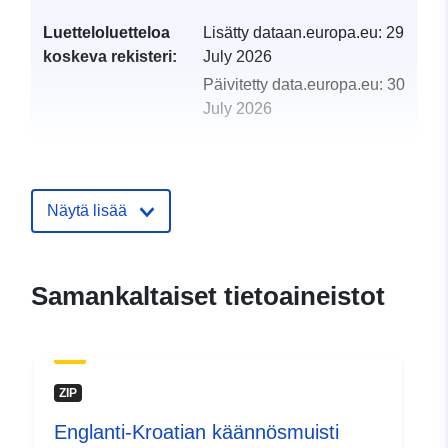
Luetteloluetteloa
Lisätty dataan.europa.eu:
29
koskeva rekisteri:
July 2026
Päivitetty data.europa.eu:
30
July 2026
uriRef:
http://data.europa.eu/88u/dataset/
habitat-map
Näytä lisää
Samankaltaiset tietoaineistot
ZIP
Englanti-Kroatian käännösmuisti