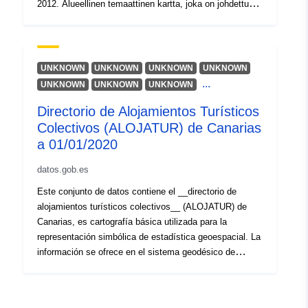
2012. Alueellinen temaattinen kartta, joka on johdettu
vuoden 2006 metsätyyppien alueellisen temaattisen
kartan osatekijöiden luokittelusta (Summer-luokitus
Tammaro F.)
UNKNOWN
UNKNOWN
UNKNOWN
UNKNOWN
...
UNKNOWN
UNKNOWN
UNKNOWN
Directorio de Alojamientos Turísticos
Colectivos (ALOJATUR) de Canarias
a 01/01/2020
datos.gob.es
Este conjunto de datos contiene el __directorio de
alojamientos turísticos colectivos__ (ALOJATUR) de
Canarias, es cartografía básica utilizada para la
representación simbólica de estadística geoespacial. La
información se ofrece en el sistema geodésico de
coordenadas geográficas __WGS84__ (World Geodetic
System 1984, __SRID:4326__), utilizado por el Instituto
Canario de Estadística (ISTAC), en varios formatos. Los