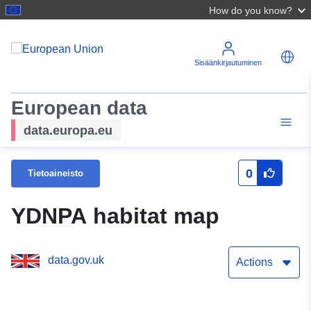
How do you know?
Sisäänkirjautuminen
European data
data.europa.eu
0
Tietoaineisto
YDNPA habitat map
data.gov.uk
Actions