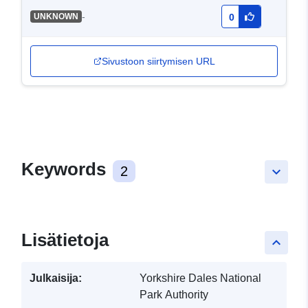
-
UNKNOWN
0
Sivustoon siirtymisen URL
Keywords
2
keyboard_arrow_down
Lisätietoja
keyboard_arrow_up
Julkaisija:
Yorkshire Dales National
Park Authority