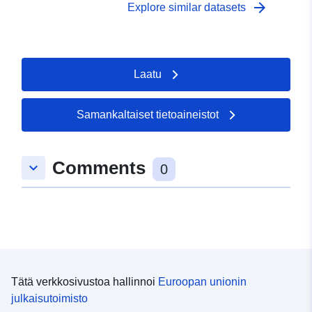
datos alfanuméricos están codificados en __UTF-8__.
arrow_forward
Explore similar datasets
Laatu
Samankaltaiset tietoaineistot
Comments
keyboard_arrow_down
0
Tätä verkkosivustoa hallinnoi
Euroopan unionin
julkaisutoimisto