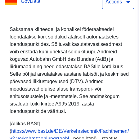
GovData
Actions
Saksamaa kiirteedel ja kohalikel föderaalteedel
loendatakse kõik sõidukid alaliselt automaatsetes
loenduspunktides. Sõltuvalt kasutatavast seadmest
võib eristada kuni üheksat sõidukitüüpi. Andmeid
koguvad Autobahn GmbH des Bundes (AdB) ja
liidumaad ning need edastatakse BAStile kord kuus.
Selle põhjal arvutatakse aastane läbisõit ja keskmised
päevased liiklustugevused (DTV). Andmed
moodustavad olulise aluse transpordi- või
ehitusotsustele ja -meetmetele. See andmekogum
sisaldab kõiki kiirtee A995 2019. aasta
loenduspunktide väärtusi.
[Allikas BASt]
(
https://www.bast.de/DE/Verkehrstechnik/Fachthemen/
v2-verkehrszaehlung/zaehl
_node.html) – staatus