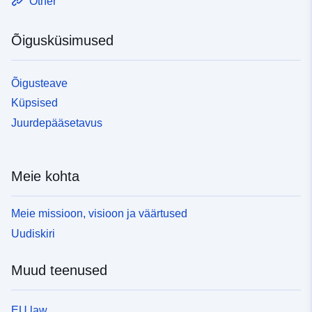
Other
Õigusküsimused
Õigusteave
Küpsised
Juurdepääsetavus
Meie kohta
Meie missioon, visioon ja väärtused
Uudiskiri
Muud teenused
EU law