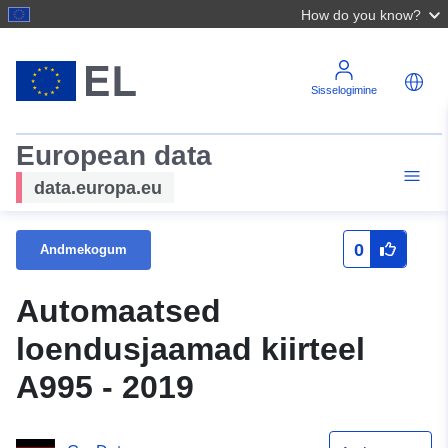
How do you know?
Sisselogimine
European data
data.europa.eu
0
Andmekogum
Automaatsed
loendusjaamad kiirteel
A995 - 2019