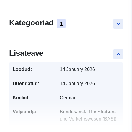
Kategooriad
1
keyboard_arrow_down
Lisateave
keyboard_arrow_up
Loodud:
14 January 2026
Uuendatud:
14 January 2026
Keeled:
German
Väljaandja:
Bundesanstalt für Straßen-
und Verkehrswesen (BASt)