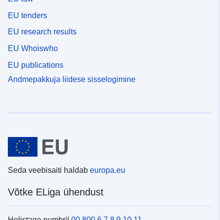
EU tenders
EU research results
EU Whoiswho
EU publications
Andmepakkuja liidese sisselogimine
Seda veebisaiti haldab
europa.eu
Võtke ELiga ühendust
Helistage numbril
00 800 6 7 8 9 10 11