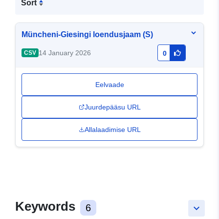
Sort
Müncheni-Giesingi loendusjaam (S)
14 January 2026
CSV
0
Eelvaade
Juurdepääsu URL
Allalaadimise URL
Keywords
6
keyboard_arrow_down