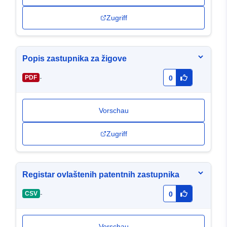
Zugriff
Popis zastupnika za žigove
-
PDF
0
Vorschau
Zugriff
Registar ovlaštenih patentnih zastupnika
-
CSV
0
Vorschau