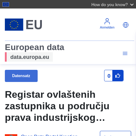
How do you know?
Anmelden
European data
data.europa.eu
0
Datensatz
Registar ovlaštenih
zastupnika u području
prava industrijskog
vlasništva