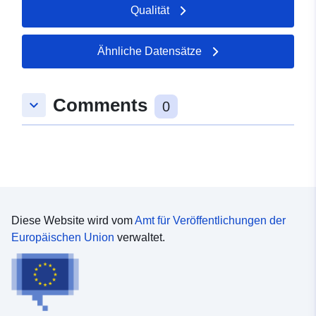
Qualität
Ähnliche Datensätze
Comments
keyboard_arrow_down
0
Diese Website wird vom
Amt für Veröffentlichungen der
Europäischen Union
verwaltet.