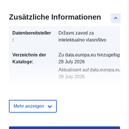
Zusätzliche Informationen
keyboard_arrow_up
Datenbereitsteller
Državni zavod za
:
intelektualno vlasništvo
Verzeichnis der
Zu data.europa.eu hinzugefügt:
Kataloge:
28 July 2026
Aktualisiert auf data.europa.eu:
29 July 2026
uriRef:
http://data.europa.eu/88u/dataset/z
upisani-u-registar-zastupnika-pri-
Mehr anzeigen