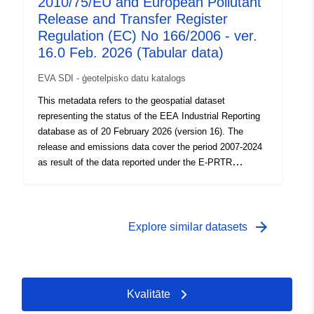
2010/75/EU and European Pollutant
166/2006 Commission Implementing Decision
2019/1741. The dataset brings together data formerly
Release and Transfer Register
reported separately under E-PRTR Regulation Art.7 and
Regulation (EC) No 166/2006 - ver.
under IED Art.72. Additional reporting requirements
16.0 Feb. 2026 (Tabular data)
under the IED are also included.
EVA SDI - ģeotelpisko datu katalogs
This metadata refers to the geospatial dataset
representing the status of the EEA Industrial Reporting
database as of 20 February 2026 (version 16). The
release and emissions data cover the period 2007-2024
as result of the data reported under the E-PRTR
facilities, 2017-2024 for IED installations and WI/co-WIs,
and 2016-2024 for LCPs. These data are reported to
EEA under Industrial Emissions Directive (IED)
2010/75/EU Commission Implementing Decision
arrow_forward
Explore similar datasets
2018/1135 and the European Pollutant Release and
Transfer Register (E-PRTR) Regulation (EC) No
166/2006 Commission Implementing Decision
2019/1741. The dataset brings together data formerly
Kvalitāte
reported separately under E-PRTR Regulation Art.7 and