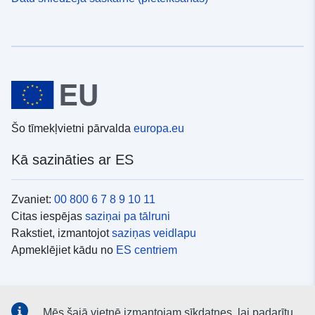
Šo tīmekļvietni pārvalda
europa.eu
Kā sazināties ar ES
Zvaniet:
00 800 6 7 8 9 10 11
Citas iespējas
saziņai pa tālruni
Rakstiet, izmantojot
saziņas veidlapu
Apmeklējiet kādu no
ES centriem
Sociālie mediji
Mēs šajā vietnē izmantojam sīkdatnes, lai padarītu