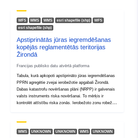
podatkov-mreze-za-podezelje
WFS
WMS
WMS
esri shapefile (shp)
WFS
esri shapefile (shp)
Apstiprinātās jūras iegremdēšanas
kopējās reglamentētās teritorijas
Žirondā
Francijas publisko datu atvērtā platforma
Tabula, kurā apkopoti apstiprināto jūras iegremdēšanas
PPRN agregētie zvejai ierobežotie apgabali Žirondā.
Dabas katastrofu novēršanas plāni (NRPP) ir galvenais
valsts instruments riska novēršanai. To mērķis ir
kontrolēt attīstību riska zonās. Ierobežoto zonu robežas
ir attēlotas RPP grafiskajos dokumentos. Katrai jomai
piemēro regulu. Parasti PPR regulās teritorijas ir
nošķirtas pēc krāsu kodiem: sarkanā krāsa ir to
apgabalu krāsa, kuros parasti aizliedz projektus, un zilā
WMS
UNKNOWN
UNKNOWN
WMS
UNKNOWN
krāsa ir to apgabalu krāsa, kuros projektiem jāatbilst