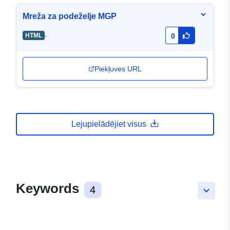
Mreža za podeželje MGP
-
HTML
0
Piekļuves URL
Lejupielādējiet visus
Keywords
4
keyboard_arrow_down