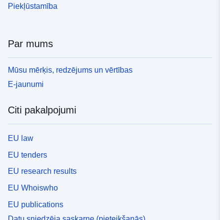
Piekļūstamība
Par mums
Mūsu mērķis, redzējums un vērtības
E-jaunumi
Citi pakalpojumi
EU law
EU tenders
EU research results
EU Whoiswho
EU publications
Datu sniedzēja saskarne (pieteikšanās)