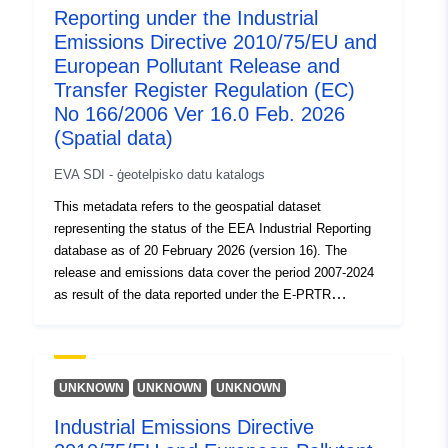
Reporting under the Industrial
noteiktām prasībām. Lai attēlotu apgabalus ar noteiktu
Emissions Directive 2010/75/EU and
funkciju vai dabu, var būt citas īpašas krāsas vai rāmji.
Detalizēta informācija par apstiprinātās PPR zonējumu ir
European Pollutant Release and
jāiepazīstas ar zonas nolikumu un aizliegtās zonas
Transfer Register Regulation (EC)
grafiskajiem dokumentiem, kas pieejami no
No 166/2006 Ver 16.0 Feb. 2026
ģeogrāfiskās tabulas datiem.
(Spatial data)
EVA SDI - ģeotelpisko datu katalogs
This metadata refers to the geospatial dataset
representing the status of the EEA Industrial Reporting
database as of 20 February 2026 (version 16). The
release and emissions data cover the period 2007-2024
as result of the data reported under the E-PRTR
facilities, 2017-2024 for IED installations and WI/co-WIs,
and 2016-2024 for LCPs. These data are reported to
EEA under Industrial Emissions Directive (IED)
2010/75/EU Commission Implementing Decision
UNKNOWN
UNKNOWN
UNKNOWN
2018/1135 and the European Pollutant Release and
Industrial Emissions Directive
Transfer Register (E-PRTR) Regulation (EC) No