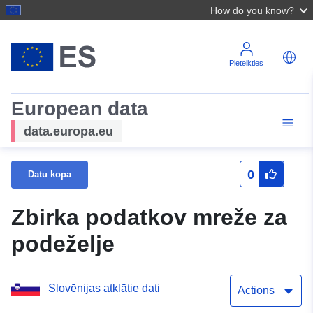
How do you know?
Pieteikties
European data
data.europa.eu
0
Datu kopa
Zbirka podatkov mreže za
podeželje
Slovēnijas atklātie dati
Actions