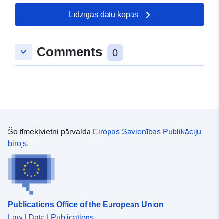
under IED Art.72. Additional reporting requirements
under the IED are also included.
Līdzīgas datu kopas
Comments
keyboard_arrow_down
0
Šo tīmekļvietni pārvalda
Eiropas Savienības Publikāciju
birojs.
Publications Office of the European Union
Law | Data | Publications