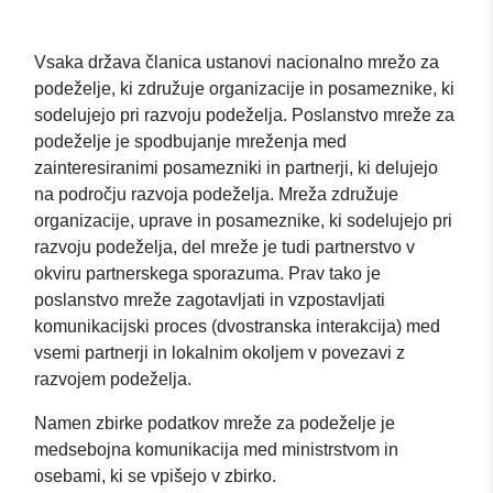
Vsaka država članica ustanovi nacionalno mrežo za
podeželje, ki združuje organizacije in posameznike, ki
sodelujejo pri razvoju podeželja. Poslanstvo mreže za
podeželje je spodbujanje mreženja med
zainteresiranimi posamezniki in partnerji, ki delujejo
na področju razvoja podeželja. Mreža združuje
organizacije, uprave in posameznike, ki sodelujejo pri
razvoju podeželja, del mreže je tudi partnerstvo v
okviru partnerskega sporazuma. Prav tako je
poslanstvo mreže zagotavljati in vzpostavljati
komunikacijski proces (dvostranska interakcija) med
vsemi partnerji in lokalnim okoljem v povezavi z
razvojem podeželja.
Namen zbirke podatkov mreže za podeželje je
medsebojna komunikacija med ministrstvom in
osebami, ki se vpišejo v zbirko.