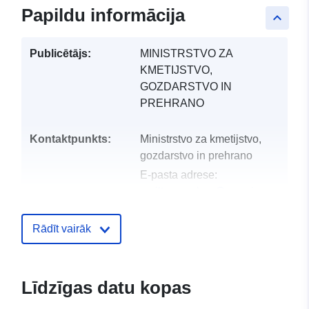
Papildu informācija
keyboard_arrow_up
Publicētājs:
MINISTRSTVO ZA
KMETIJSTVO,
GOZDARSTVO IN
PREHRANO
Kontaktpunkts:
Ministrstvo za kmetijstvo,
gozdarstvo in prehrano
E-pasta adrese:
mailto:gp.mkgp@gov.si
Kataloga
Pievienots data.europa.eu:
28 Jul
Rādīt vairāk
ieraksts:
Jaunākā informācija par Data.euro
29 July 2026
Līdzīgas datu kopas
uriRef:
http://data.europa.eu/88u/dataset/z