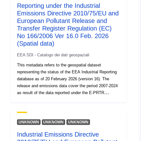
Reporting under the Industrial
Projekte generell verboten sind, Blau ist die Farbe der
Emissions Directive 2010/75/EU and
Gebiete, in denen Projekte bestimmte Anforderungen
erfüllen müssen. Andere spezifische Farben oder
European Pollutant Release and
Frames können für die Darstellung von Bereichen mit
Transfer Register Regulation (EC)
einer bestimmten Funktion oder Natur vorhanden sein.
No 166/2006 Ver 16.0 Feb. 2026
Die Einzelheiten der Zoneneinteilungen des genehmigten
(Spatial data)
RRP sind in der Zonenverordnung und in den grafischen
Dokumenten der Sperrzonen einzusehen, auf die über
EEA SDI - Catalogo dei dati geospaziali
die Daten der geografischen Tabelle zugegriffen werden
This metadata refers to the geospatial dataset
kann.
representing the status of the EEA Industrial Reporting
database as of 20 February 2026 (version 16). The
release and emissions data cover the period 2007-2024
as result of the data reported under the E-PRTR
facilities, 2017-2024 for IED installations and WI/co-WIs,
and 2016-2024 for LCPs. These data are reported to
EEA under Industrial Emissions Directive (IED)
2010/75/EU Commission Implementing Decision
UNKNOWN
UNKNOWN
UNKNOWN
2018/1135 and the European Pollutant Release and
Industrial Emissions Directive
Transfer Register (E-PRTR) Regulation (EC) No