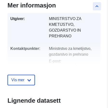
Mer informasjon
keyboard_arrow_up
Utgiver:
MINISTRSTVO ZA
KMETIJSTVO,
GOZDARSTVO IN
PREHRANO
Kontaktpunkter:
Ministrstvo za kmetijstvo,
gozdarstvo in prehrano
E-post:
mailto:gp.mkgp@gov.si
Katalogopptak:
Lagt til data.europa.eu:
28
Vis mer
July 2026
Oppdatert på data.europa.eu:
29 July 2026
Lignende datasett