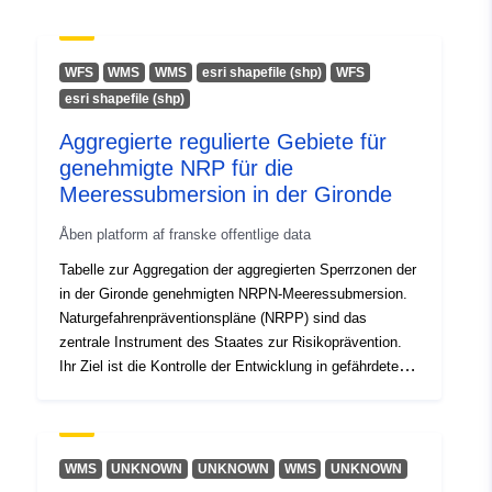
uriRef:
http://data.europa.eu/88u/dataset/z
podatkov-mreze-za-podezelje
WFS
WMS
WMS
esri shapefile (shp)
WFS
esri shapefile (shp)
Aggregierte regulierte Gebiete für
genehmigte NRP für die
Meeressubmersion in der Gironde
Åben platform af franske offentlige data
Tabelle zur Aggregation der aggregierten Sperrzonen der
in der Gironde genehmigten NRPN-Meeressubmersion.
Naturgefahrenpräventionspläne (NRPP) sind das
zentrale Instrument des Staates zur Risikoprävention.
Ihr Ziel ist die Kontrolle der Entwicklung in gefährdeten
Gebieten. Die Grenzen der Sperrzonen sind in den
grafischen Dokumenten der PPR dargestellt. Jedes
Gebiet unterliegt einer Regelung. Konventionell
unterscheiden die PPR-Verordnungen die Zonen durch
WMS
UNKNOWN
UNKNOWN
WMS
UNKNOWN
Farbcodes: Rot ist die Farbe der Gebiete, in denen