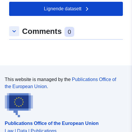
under IED Art.72. Additional reporting requirements
under the IED are also included.
Lignende datasett
Comments
keyboard_arrow_down
0
This website is managed by the
Publications Office of
the European Union.
Publications Office of the European Union
Law | Data | Publications