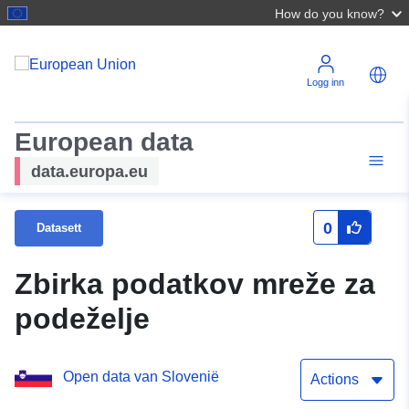
How do you know?
Logg inn
European data
data.europa.eu
0
Datasett
Zbirka podatkov mreže za
podeželje
Open data van Slovenië
Actions