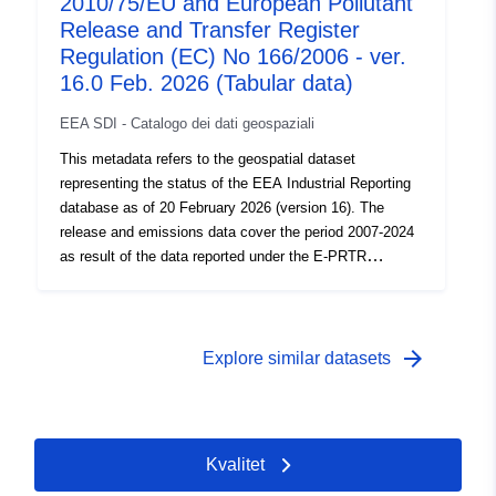
2010/75/EU and European Pollutant
166/2006 Commission Implementing Decision
2019/1741. The dataset brings together data formerly
Release and Transfer Register
reported separately under E-PRTR Regulation Art.7 and
Regulation (EC) No 166/2006 - ver.
under IED Art.72. Additional reporting requirements
16.0 Feb. 2026 (Tabular data)
under the IED are also included.
EEA SDI - Catalogo dei dati geospaziali
This metadata refers to the geospatial dataset
representing the status of the EEA Industrial Reporting
database as of 20 February 2026 (version 16). The
release and emissions data cover the period 2007-2024
as result of the data reported under the E-PRTR
facilities, 2017-2024 for IED installations and WI/co-WIs,
and 2016-2024 for LCPs. These data are reported to
EEA under Industrial Emissions Directive (IED)
2010/75/EU Commission Implementing Decision
arrow_forward
Explore similar datasets
2018/1135 and the European Pollutant Release and
Transfer Register (E-PRTR) Regulation (EC) No
166/2006 Commission Implementing Decision
2019/1741. The dataset brings together data formerly
Kvalitet
reported separately under E-PRTR Regulation Art.7 and