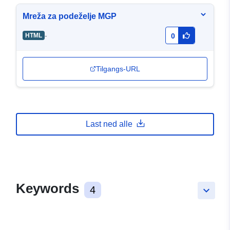
Mreža za podeželje MGP
-
HTML
0
Tilgangs-URL
Last ned alle
Keywords
4
keyboard_arrow_down