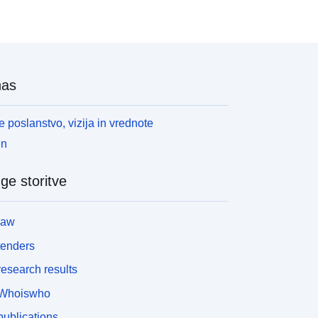
nas
 poslanstvo, vizija in vrednote
en
ge storitve
law
tenders
esearch results
Whoiswho
ublications