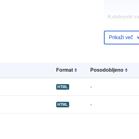
Katalogski za
Prikaži več
uriRef:
Format
Posodobljeno
-
HTML
-
HTML