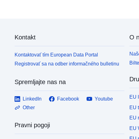
under the IED are also included.
Kontakt
O 
Naše
Kontaktovať tím European Data Portal
Bilt
Registrovať sa na odber informačného bulletinu
Dru
Spremljajte nas na
EU 
LinkedIn
Facebook
Youtube
EU 
Other
EU r
Pravni pogoji
EU 
EU p