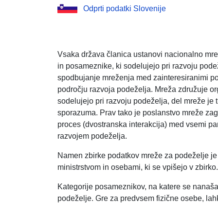
Odprti podatki Slovenije
Vsaka država članica ustanovi nacionalno mrež
in posameznike, ki sodelujejo pri razvoju pode
spodbujanje mreženja med zainteresiranimi posa
področju razvoja podeželja. Mreža združuje or
sodelujejo pri razvoju podeželja, del mreže je 
sporazuma. Prav tako je poslanstvo mreže zagot
proces (dvostranska interakcija) med vsemi par
razvojem podeželja.
Namen zbirke podatkov mreže za podeželje j
ministrstvom in osebami, ki se vpišejo v zbirko.
Kategorije posameznikov, na katere se nanaša
podeželje. Gre za predvsem fizične osebe, lah