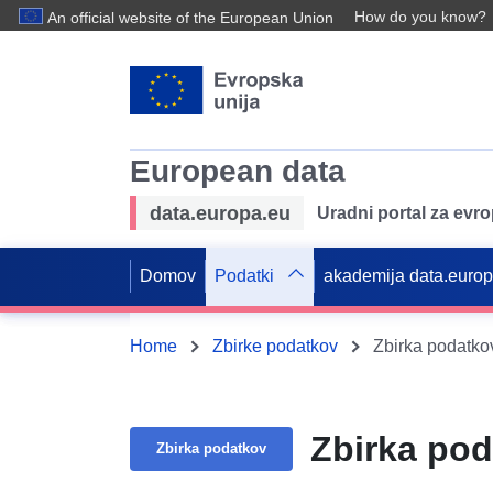
How do you know?
An official website of the European Union
European data
data.europa.eu
Uradni portal za evr
Domov
Podatki
akademija data.euro
Home
Zbirke podatkov
Zbirka podatko
Zbirka pod
Zbirka podatkov