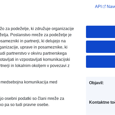
API
Nave
o za podeželje, ki združuje organizacije
želja. Poslanstvo mreže za podeželje je
mezniki in partnerji, ki delujejo na
ganizacije, uprave in posameznike, ki
tudi partnerstvo v okviru partnerskega
avljati in vzpostavljati komunikacijski
tnerji in lokalnim okoljem v povezavi z
e medsebojna komunikacija med
Objavil:
jo osebni podatki so člani mreže za
Kontaktne to
ko pa so tudi pravne osebe.