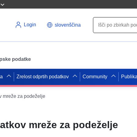
Login
slovenščina
opske podatke
pa
Zrelost odprtih podatkov
Community
Publika
v mreže za podeželje
atkov mreže za podeželje