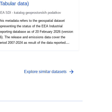
(Tabular data)
EA SDI - katalog geoprostorskih podatkov
his metadata refers to the geospatial dataset
epresenting the status of the EEA Industrial
eporting database as of 20 February 2026 (version
6). The release and emissions data cover the
eriod 2007-2024 as result of the data reported
nder the E-PRTR facilities, 2017-2024 for IED
nstallations and WI/co-WIs, and 2016-2024 for
ese data are reported to EEA under
ndustrial Emissions Directive (IED) 2010/75/EU
ommission Implementing Decision 2018/1135 and
arrow_forward
Explore similar datasets
he European Pollutant Release and Transfer
egister (E-PRTR) Regulation (EC) No 166/2006
ommission Implementing Decision 2019/1741. The
ataset brings together data formerly reported
eparately under E-PRTR Regulation Art.7 and
nder IED Art.72. Additional reporting requirements
nder the IED are also included.