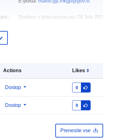
E-pošta:
mailto:gp.mkgp@gov.si
pis:
Dodano v data.europa.eu:
28 July 2026
Posodobljeno na spletišču Data.europa.eu:
29 July 2026
http://data.europa.eu/88u/dataset/zbi
rka-podatkov-mreze-za-podezelje
Actions
Likes
Dostop
0
Dostop
0
Prenesite vse