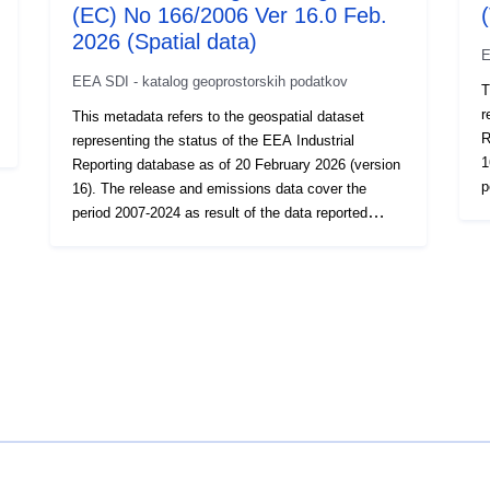
(EC) No 166/2006 Ver 16.0 Feb.
2026 (Spatial data)
E
EEA SDI - katalog geoprostorskih podatkov
T
r
This metadata refers to the geospatial dataset
R
representing the status of the EEA Industrial
1
Reporting database as of 20 February 2026 (version
p
16). The release and emissions data cover the
u
period 2007-2024 as result of the data reported
i
under the E-PRTR facilities, 2017-2024 for IED
LCPs. Th
installations and WI/co-WIs, and 2016-2024 for
I
LCPs. These data are reported to EEA under
C
Industrial Emissions Directive (IED) 2010/75/EU
t
Commission Implementing Decision 2018/1135 and
R
the European Pollutant Release and Transfer
C
Register (E-PRTR) Regulation (EC) No 166/2006
d
Commission Implementing Decision 2019/1741. The
s
dataset brings together data formerly reported
u
separately under E-PRTR Regulation Art.7 and
u
under IED Art.72. Additional reporting requirements