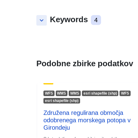
Keywords
keyboard_arrow_down
4
Podobne zbirke podatkov
WFS
WMS
WMS
esri shapefile (shp)
WFS
esri shapefile (shp)
Združena regulirana območja
odobrenega morskega potopa v
Girondeju