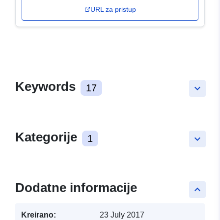
URL za pristup
Keywords
17
keyboard_arrow_down
Kategorije
1
keyboard_arrow_down
Dodatne informacije
keyboard_arrow_up
Kreirano:
23 July 2017