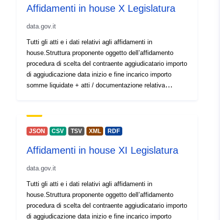
Affidamenti in house X Legislatura
Lucernense@openglam
data.gov.it
uriRef:
http://data.europa.eu/88u/dataset/
Tutti gli atti e i dati relativi agli affidamenti in
lucernense-openglam
house.Struttura proponente oggetto dell’affidamento
procedura di scelta del contraente aggiudicatario importo
Periodičnost
irregular
di aggiudicazione data inizio e fine incarico importo
obračuna:
somme liquidate + atti / documentazione relativa
all’affidamento - Art.37 c.1 lett. b) d) d.lgs. n. 33/2013 e
art. 29 c.1 d.lgs. 50/2016 Avviso sul riutilizzo dei dati
personali: I dati personali presenti in questo dataset
sono pubblicati da Regione Lombardia esclusivamente
JSON
CSV
TSV
XML
RDF
in adempimento degli obblighi di trasparenza previsti dal
Affidamenti in house XI Legislatura
D.lgs. 33/2013. Il loro riutilizzo è consentito solo alle
condizioni previste dalla normativa sul riuso dei dati
data.gov.it
pubblici (D.lgs. 36/2006 e s.m.i.) e deve essere
compatibile con le finalità per le quali i dati sono stati
Tutti gli atti e i dati relativi agli affidamenti in
raccolti. È vietato qualsiasi riutilizzo che comporti
house.Struttura proponente oggetto dell’affidamento
trattamenti non conformi al GDPR tra cui finalità di
procedura di scelta del contraente aggiudicatario importo
marketing profilazione contatto non richiesto spam o
di aggiudicazione data inizio e fine incarico importo