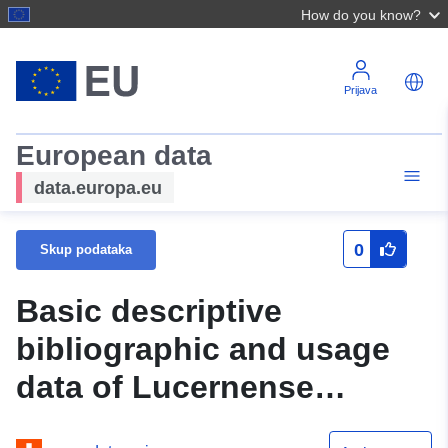
How do you know?
Prijava
European data
data.europa.eu
0
Skup podataka
Basic descriptive
bibliographic and usage
data of Lucernense
collections 17.-21. century