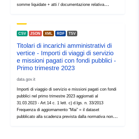
altre attività non autorizzate.
somme liquidate + atti / documentazione relativa
all’affidamento - Art.37 c.1 lett. b) d) d.lgs. n. 33/2013 e
art. 29 c.1 d.lgs. 50/2016. Avviso sul riutilizzo dei dati
personali: I dati personali presenti in questo dataset
sono pubblicati da Regione Lombardia esclusivamente
CSV
JSON
XML
RDF
TSV
in adempimento degli obblighi di trasparenza previsti dal
Titolari di incarichi amministrativi di
D.lgs. 33/2013. Il loro riutilizzo è consentito solo alle
vertice - Importi di viaggi di servizio
condizioni previste dalla normativa sul riuso dei dati
pubblici (D.lgs. 36/2006 e s.m.i.) e deve essere
e missioni pagati con fondi pubblici -
compatibile con le finalità per le quali i dati sono stati
Primo trimestre 2023
raccolti. È vietato qualsiasi riutilizzo che comporti
data.gov.it
trattamenti non conformi al GDPR tra cui finalità di
marketing profilazione contatto non richiesto spam o
Importi di viaggio di servizio e missioni pagati con fondi
altre attività non autorizzate.
pubblici nel primo trimestre 2023 aggiornati al
31.03.2023 - Art.14 c. 1 lett. c) d.lgs. n. 33/2013
Frequenza di aggiornamento “Mai” = il dataset
pubblicato alla scadenza prevista dalla normativa non
subisce variazioni salvo errori e correzioni. Avviso sul
riutilizzo dei dati personali: I dati personali presenti in
questo dataset sono pubblicati da Regione Lombardia