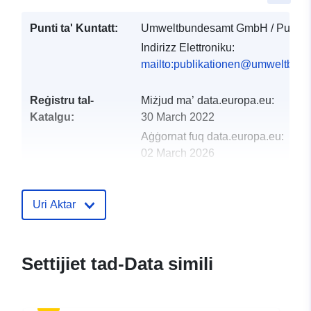
Punti ta' Kuntatt:
Umweltbundesamt GmbH / Publika
Indirizz Elettroniku:
mailto:publikationen@umweltbund
Reġistru tal-
Miżjud ma’ data.europa.eu:
Katalgu:
30 March 2022
Aġġornat fuq data.europa.eu:
02 March 2026
uriRef:
http://data.europa.eu/88u/dataset/z
Uri Aktar
Settijiet tad-Data simili