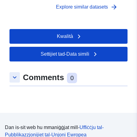
Retirement in Europe (SHARE); Tallinn University
arrow_forward
Explore similar datasets
Kwalità
Settijiet tad-Data simili
Comments
keyboard_arrow_down
0
Dan is-sit web hu mmaniġġjat mill-
Uffiċċju tal-
Pubblikazzjonijiet tal-Unjoni Ewropea