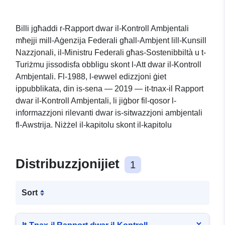
Billi jgħaddi r-Rapport dwar il-Kontroll Ambjentali
mħejji mill-Aġenzija Federali għall-Ambjent lill-Kunsill
Nazzjonali, il-Ministru Federali għas-Sostenibbiltà u t-
Turiżmu jissodisfa obbligu skont l-Att dwar il-Kontroll
Ambjentali. Fl-1988, l-ewwel edizzjoni ġiet
ippubblikata, din is-sena — 2019 — it-tnax-il Rapport
dwar il-Kontroll Ambjentali, li jiġbor fil-qosor l-
informazzjoni rilevanti dwar is-sitwazzjoni ambjentali
fl-Awstrija. Niżżel il-kapitolu skont il-kapitolu
Distribuzzjonijiet
1
Sort