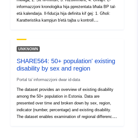
informazzjoni kronoloġika hija ppreżentata bħala BP tal-
età kalendarja. Il-fiduċja hija definita kif ġej: 1. Għoli:
Karatteristika kampjun b'età tajba u kontroll
palaeoambjentali. 2. Karatteristika kampjun b'età fqira
jew l-ebda età u kontroll palaeoambjentali. 3. Mibnija
permezz ta’ data ta’ telerilevament biss. 4. Baxxa:
Raġonevoli mingħajr ebda evidenza diretta.
UNKNOWN
SHARE564: 50+ population' existing
disability by sex and region
Portal ta' informazzjoni dwar id-data
The dataset provides an overview of existing disability
among the 50+ population in Estonia. Data are
presented over time and broken down by sex, region,
indicator (number, percentage) and existing disability.
The dataset enables examination of regional differences
and comparisons by sex. The purpose is to support
regional monitoring of functioning and inform service
planning. Source: Survey of Health, Ageing and