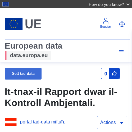
How do you know?
Illoggjar
European data
data.europa.eu
0
Sett tad-data
It-tnax-il Rapport dwar il-
Kontroll Ambjentali.
portal tad-data miftuħ.
Actions