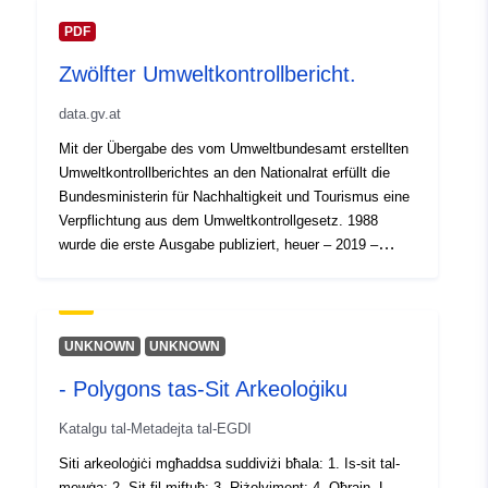
PDF
Zwölfter Umweltkontrollbericht.
data.gv.at
Mit der Übergabe des vom Umweltbundesamt erstellten
Umweltkontrollberichtes an den Nationalrat erfüllt die
Bundesministerin für Nachhaltigkeit und Tourismus eine
Verpflichtung aus dem Umweltkontrollgesetz. 1988
wurde die erste Ausgabe publiziert, heuer – 2019 –
erscheint bereits der zwölfte Umweltkontrollbericht, der
relevante Informationen zur Umweltsituation in
Österreich zusammenfasst. Download kapitelweise
UNKNOWN
UNKNOWN
- Polygons tas-Sit Arkeoloġiku
Katalgu tal-Metadejta tal-EGDI
Siti arkeoloġiċi mgħaddsa suddiviżi bħala: 1. Is-sit tal-
mewġa; 2. Sit fil-miftuħ; 3. Riżolviment; 4. Oħrajn. L-