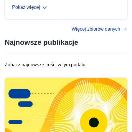
Pokaż więcej
Więcej zbiorów danych
Najnowsze publikacje
Zobacz najnowsze treści w tym portalu.
Skip
results
of
view
Latest
publications