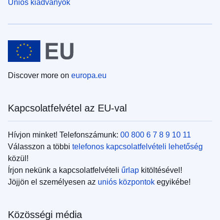
Uniós kiadványok
Discover more on
europa.eu
Kapcsolatfelvétel az EU-val
Hívjon minket! Telefonszámunk:
00 800 6 7 8 9 10 11
Válasszon a többi
telefonos kapcsolatfelvételi lehetőség
közül!
Írjon nekünk a kapcsolatfelvételi
űrlap
kitöltésével!
Jöjjön el személyesen az
uniós központok
egyikébe!
Közösségi média