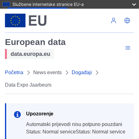
Službene internetske stranice EU-a
Skoči na glavni sadržaj
European data
data.europa.eu
Početna
News events
Događaji
Data Expo Jaarbeurs
Upozorenje
Automatski prijevodi nisu potpuno pouzdani
Status: Normal serviceStatus: Normal service