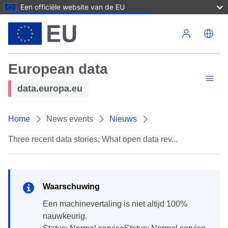
Een officiële website van de EU
Overslaan en naar de inhoud gaan
European data
data.europa.eu
Home
News events
Nieuws
Three recent data stories: What open data rev...
Waarschuwing
een machinevertaling is niet altijd 100%
nauwkeurig.