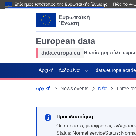
Επίσημος ιστότοπος της Ευρωπαϊκής Ένωσης
Πώς το γνω
Παράκαμψη προς το κυρίως περιεχόμενο
European data
data.europa.eu
Η επίσημη πύλη ευρ
Αρχική
Δεδομένα
data.europa acad
Αρχική
News events
Νέα
Three rec
Προειδοποίηση
Οι αυτόματες μεταφράσεις ενδέχεται 
Status: Normal serviceStatus: Norma