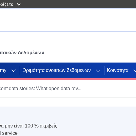
ρίζετε;
ωπαϊκών δεδομένων
emy
Ωριμότητα ανοικτών δεδομένων
Κοινότητα
ent data stories: What open data rev...
να μην είναι 100 % ακριβείς.
l service