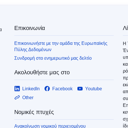
Επικοινωνία
Λ
α
Επικοινωνήστε με την ομάδα της Ευρωπαϊκής
Η 
Πύλης Δεδομένων
Έν
υπ
Συνδρομή στο ενημερωτικό μας δελτίο
κα
ρό
Ακολουθήστε μας στο
πρ
εκ
LinkedIn
Facebook
Youtube
απ
Other
συ
Επ
Νομικές πτυχές
κε
σχ
ίδ
Ανακοίνωση νομικού περιεχομένου