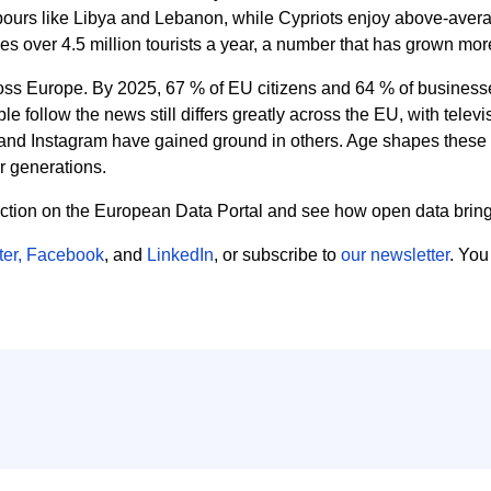
bours like Libya and Lebanon, while Cypriots enjoy above-avera
s over 4.5 million tourists a year, a number that has grown mo
oss Europe. By 2025, 67 % of EU citizens and 64 % of businesse
e follow the news still differs greatly across the EU, with tel
and Instagram have gained ground in others. Age shapes these 
er generations.
section on the European Data Portal and see how open data brings
ter,
Facebook
,
and
LinkedIn
, or subscribe to
our newsletter
.
You 